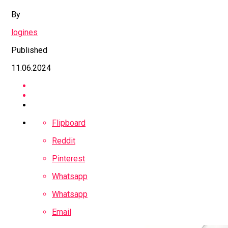
By
logines
Published
11.06.2024
Flipboard
Reddit
Pinterest
Whatsapp
Whatsapp
Email