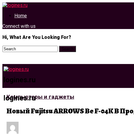
Home
Connect with us
Hi, What Are You Looking For?
logines.ru
Компьютеры и гаджеты
logines.ru
Новый Fujitsu ARROWS Be F-04K В Про