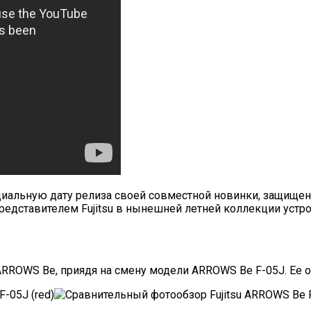
циальную дату релиза своей совместной новинки, защищен
представителем Fujitsu в нынешней летней коллекции устр
ROWS Be, приядя на смену модели ARROWS Be F-05J. Ее об