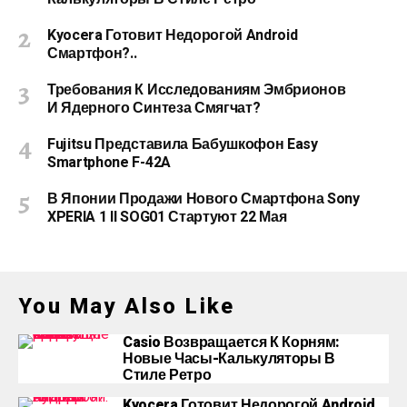
Kyocera Готовит Недорогой Android
Смартфон?..
Требования К Исследованиям Эмбрионов
И Ядерного Синтеза Смягчат?
Fujitsu Представила Бабушкофон Easy
Smartphone F-42A
В Японии Продажи Нового Смартфона Sony
XPERIA 1 II SOG01 Стартуют 22 Мая
You May Also Like
Casio Возвращается К Корням:
Новые Часы-Калькуляторы В
Стиле Ретро
Kyocera Готовит Недорогой Android