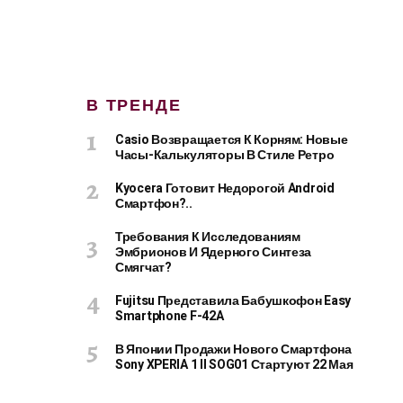
В ТРЕНДЕ
Casio Возвращается К Корням: Новые
Часы-Калькуляторы В Стиле Ретро
Kyocera Готовит Недорогой Android
Смартфон?..
Требования К Исследованиям
Эмбрионов И Ядерного Синтеза
Смягчат?
Fujitsu Представила Бабушкофон Easy
Smartphone F-42A
В Японии Продажи Нового Смартфона
Sony XPERIA 1 II SOG01 Стартуют 22 Мая