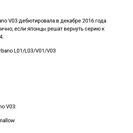
no V03 дебютировала в декабре 2016 года
огично, если японцы решат вернуть серию к
4.
no V03:
mallow