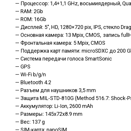
— Процессор: 1,4+1,1 GHz, восьмиядерный, Q
— RAM: 2Gb
— ROM: 16Gb
— Дисплей: 5″, HD, 1280×720 pix, IPS, стекло Drag
— Основная камера: 13 Mpix, CMOS, запись ful
— Фронтальная камера: 5 Mpix, CMOS
— Поддержка карт памяти: microSDXC до 200 G
— Система передачи голоса SmartSonic
— GPS
— Wi-Fi b/g/n
— Bluetooth 4.2
— Разъем для наушников 3,5 mm
— Защита MIL-STD-810G (Method 516.7: Shock-Pr
— Аккумулятор: Li-Ion, 2600 mAh
— Размеры: 145x72x8.9 mm
— Вес: 137 g
— SIM-карта: nanoSIM