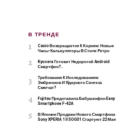
В ТРЕНДЕ
Casio Возвращается К Корням: Новые
Часы-Калькуляторы В Стиле Ретро
Kyocera Готовит Недорогой Android
Смартфон?..
Требования К Исследованиям
Эмбрионов И Ядерного Синтеза
Смягчат?
Fujitsu Представила Бабушкофон Easy
Smartphone F-42A
В Японии Продажи Нового Смартфона
Sony XPERIA 1 II SOG01 Стартуют 22 Мая