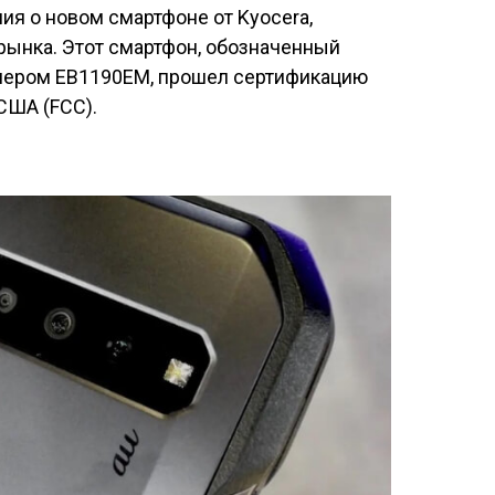
ия о новом смартфоне от Kyocera,
рынка. Этот смартфон, обозначенный
мером EB1190EM, прошел сертификацию
США (FCC).