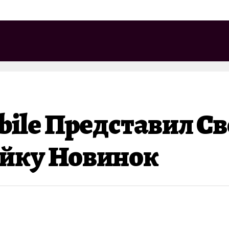
bile Представил С
йку Новинок