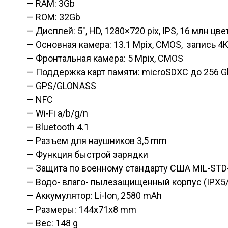
— RAM: 3Gb
— ROM: 32Gb
— Дисплей: 5″, HD, 1280×720 pix, IPS, 16 млн цвет
— Основная камера: 13.1 Mpix, CMOS, запись 4
— Фронтальная камера: 5 Mpix, CMOS
— Поддержка карт памяти: microSDXC до 256 G
— GPS/GLONASS
— NFC
— Wi-Fi a/b/g/n
— Bluetooth 4.1
— Разъем для наушников 3,5 mm
— Функция быстрой зарядки
— Защита по военному стандарту США MIL-STD-
— Водо- влаго- пылезащищенный корпус (IPX5/
— Аккумулятор: Li-Ion, 2580 mAh
— Размеры: 144x71x8 mm
— Вес: 148 g