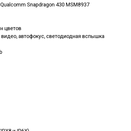
, Qualcomm Snapdragon 430 MSM8937
лн цветов
K видео, автофокус, светодиодная вспышка
b
IPX8 и IP6X)