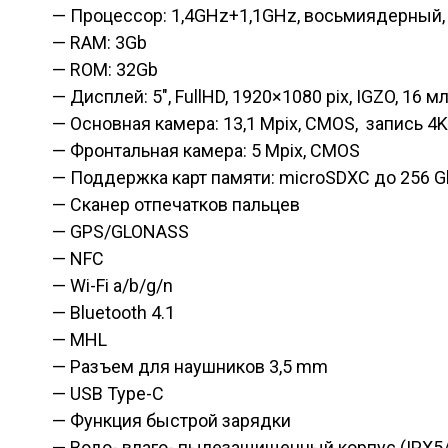
— Процессор: 1,4GHz+1,1GHz, восьмиядерный
— RAM: 3Gb
— ROM: 32Gb
— Дисплей: 5″, FullHD, 1920×1080 pix, IGZO, 16 м
— Основная камера: 13,1 Mpix, CMOS, запись 4
— Фронтальная камера: 5 Mpix, CMOS
— Поддержка карт памяти: microSDXC до 256 G
— Сканер отпечатков пальцев
— GPS/GLONASS
— NFC
— Wi-Fi a/b/g/n
— Bluetooth 4.1
— MHL
— Разъем для наушников 3,5 mm
— USB Type-C
— Функция быстрой зарядки
— Водо- влаго- пылезащищенный корпус (IPX5/