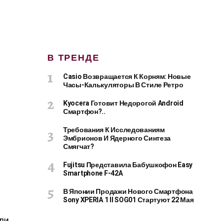
В ТРЕНДЕ
Casio Возвращается К Корням: Новые
Часы-Калькуляторы В Стиле Ретро
Kyocera Готовит Недорогой Android
Смартфон?..
Требования К Исследованиям
Эмбрионов И Ядерного Синтеза
Смягчат?
Fujitsu Представила Бабушкофон Easy
Smartphone F-42A
В Японии Продажи Нового Смартфона
Sony XPERIA 1 II SOG01 Стартуют 22 Мая
ели