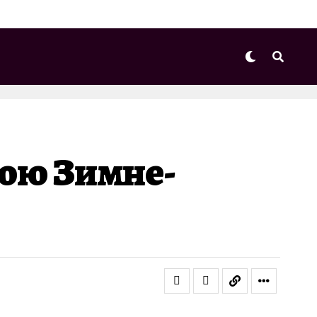
вою Зимне-