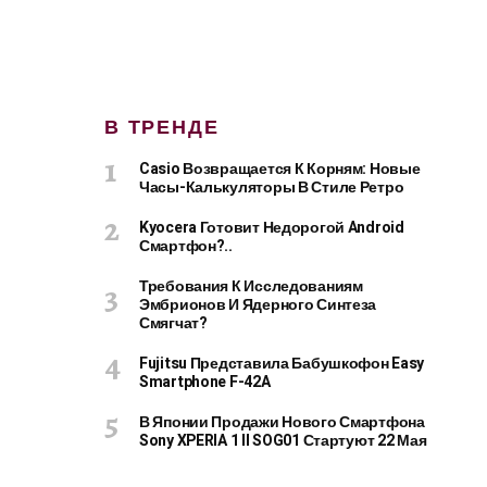
В ТРЕНДЕ
Casio Возвращается К Корням: Новые
Часы-Калькуляторы В Стиле Ретро
Kyocera Готовит Недорогой Android
Смартфон?..
Требования К Исследованиям
Эмбрионов И Ядерного Синтеза
Смягчат?
Fujitsu Представила Бабушкофон Easy
Smartphone F-42A
В Японии Продажи Нового Смартфона
Sony XPERIA 1 II SOG01 Стартуют 22 Мая