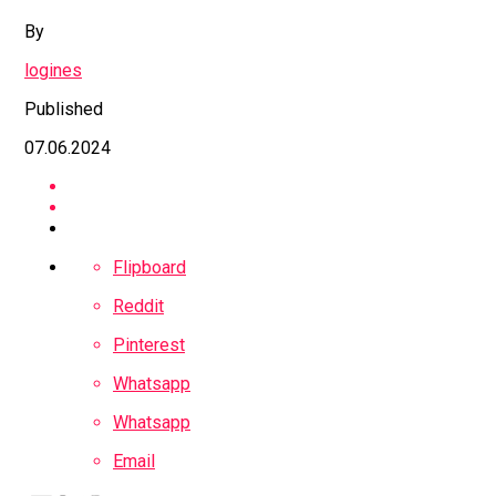
By
logines
Published
07.06.2024
Flipboard
Reddit
Pinterest
Whatsapp
Whatsapp
Email