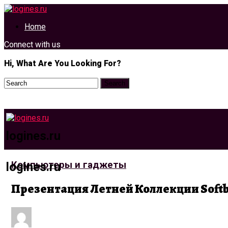
Home
Connect with us
Hi, What Are You Looking For?
logines.ru
Компьютеры и гаджеты
logines.ru
Презентация Летней Коллекции Softb