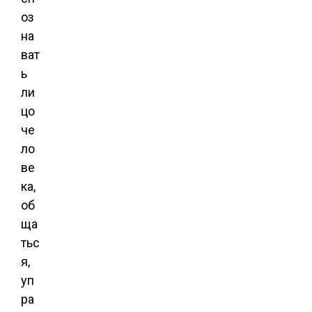
оз
на
ват
ь
ли
цо
че
ло
ве
ка,
об
ща
тьс
я,
уп
ра