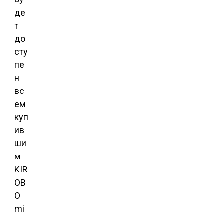
де
т
до
сту
пе
н
вс
ем
куп
ив
ши
м
KIR
OB
O
mi