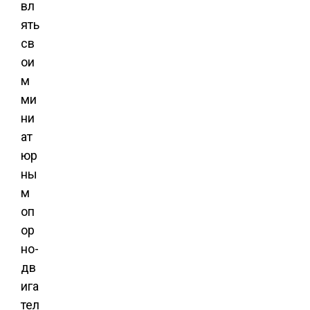
вл
ять
св
ои
м
ми
ни
ат
юр
ны
м
оп
ор
но-
дв
ига
тел