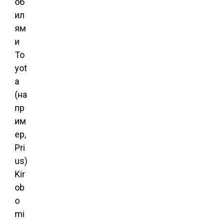
об
ил
ям
и
To
yot
a
(на
пр
им
ер,
Pri
us)
Kir
ob
o
mi