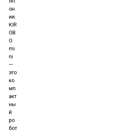
Яп
он
ии.
KIR
OB
O
mi
ni
—
это
ко
мп
акт
ны
й
ро
бот