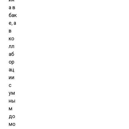
а в
бак
е, а
в
ко
лл
аб
ор
ац
ии
с
ум
ны
м
до
мо