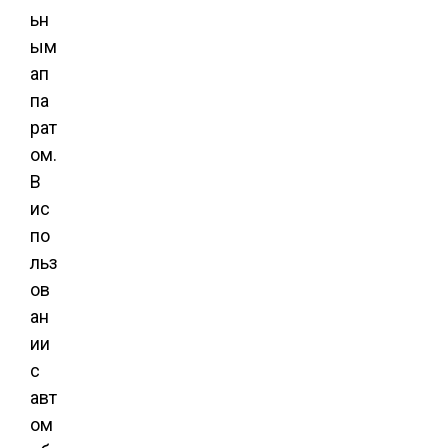
ьн
ым
ап
па
рат
ом.
В
ис
по
льз
ов
ан
ии
с
авт
ом