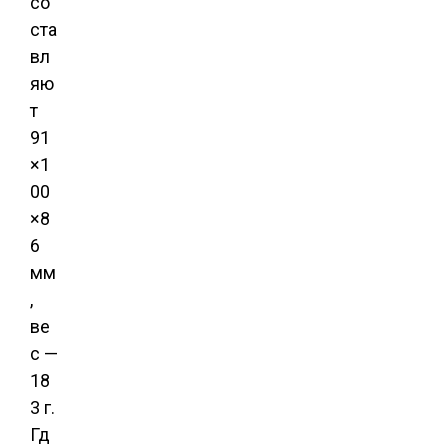
со
ста
вл
яю
т
91
×1
00
×8
6
мм
,
ве
с —
18
3 г.
Гд