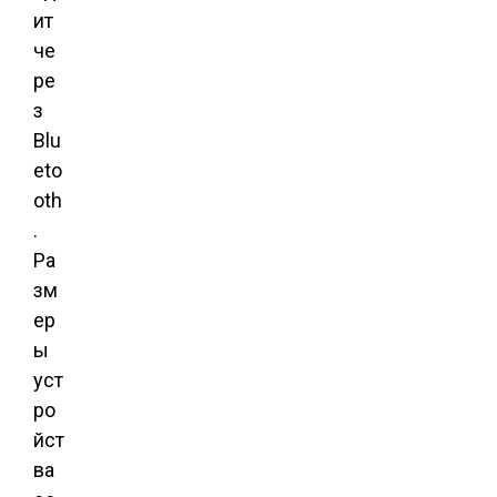
ит
че
ре
з
Blu
eto
oth
.
Ра
зм
ер
ы
уст
ро
йст
ва