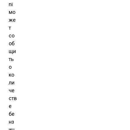
ni
мо
же
т
со
об
щи
ть
о
ко
ли
че
ств
е
бе
нз
ин