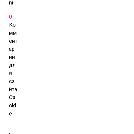
0
Ко
мм
ент
ар
ии
дл
я
са
йта
Ca
ckl
e