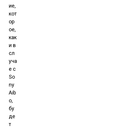
ие,
кот
ор
ое,
как
и в
сл
уча
е с
So
ny
Aib
o,
бу
де
т