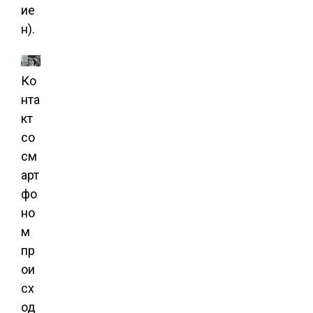
ие
н).
Ко
нта
кт
со
см
арт
фо
но
м
пр
ои
сх
од