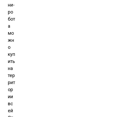
ни-
ро
бот
а
мо
жн
о
куп
ить
на
тер
рит
ор
ии
вс
ей