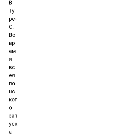
B
Ty
pe-
C.
Во
вр
ем
я
вс
ея
по
нс
ког
о
зап
уск
а