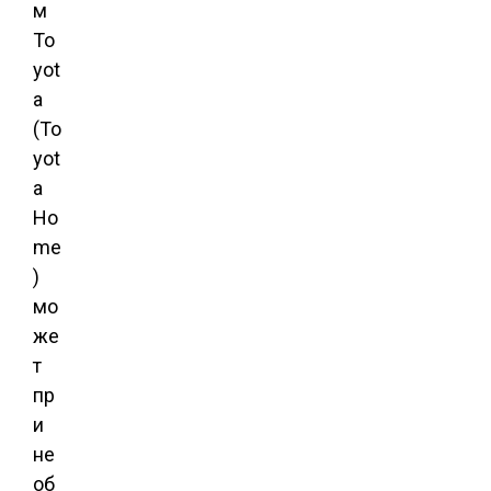
м
To
yot
a
(To
yot
a
Ho
me
)
мо
же
т
пр
и
не
об