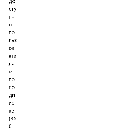
до
сту
пн
о
по
льз
ов
ате
ля
м
по
по
дп
ис
ке
(35
0