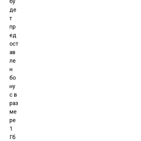
бу
де
т
пр
ед
ост
ав
ле
н
бо
ну
с в
раз
ме
ре
1
Гб