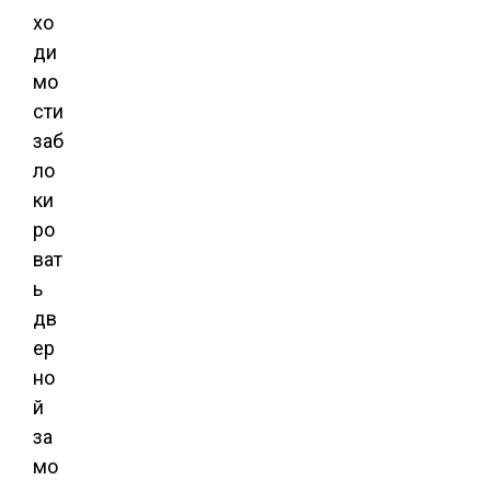
хо
ди
мо
сти
заб
ло
ки
ро
ват
ь
дв
ер
но
й
за
мо