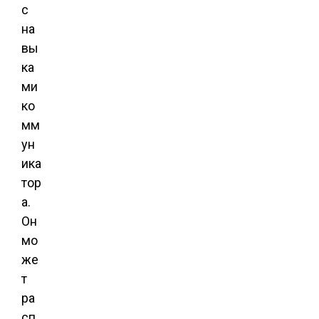
с
на
вы
ка
ми
ко
мм
ун
ика
тор
а.
Он
мо
же
т
ра
сп