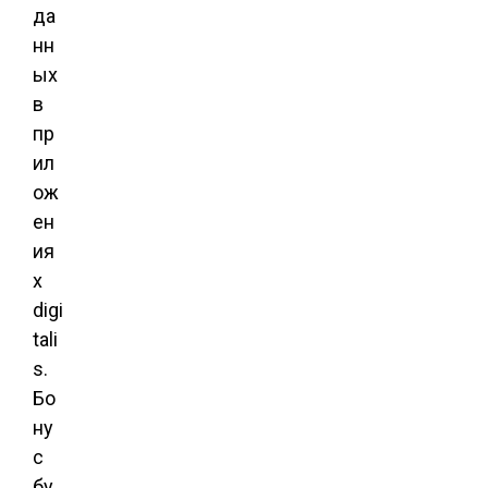
да
нн
ых
в
пр
ил
ож
ен
ия
х
digi
tali
s.
Бо
ну
с
бу