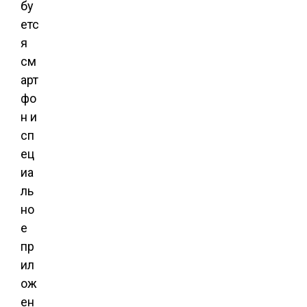
бу
етс
я
см
арт
фо
н и
сп
ец
иа
ль
но
е
пр
ил
ож
ен