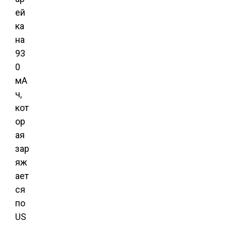
ей
ка
на
93
0
мА
ч,
кот
ор
ая
зар
яж
ает
ся
по
US