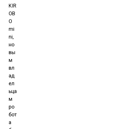
KIR
OB
O
mi
ni,
но
вы
м
вл
ад
ел
ьца
м
ро
бот
а