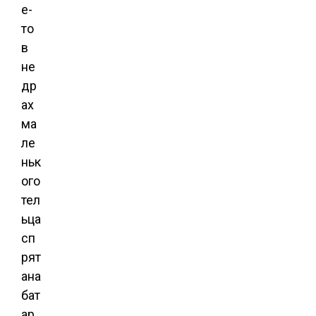
е-
то
в
не
др
ах
ма
ле
ньк
ого
тел
ьца
сп
рят
ана
бат
ар