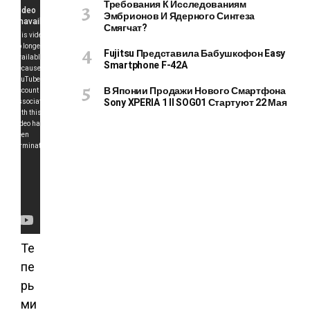
Требования К Исследованиям
Эмбрионов И Ядерного Синтеза
Смягчат?
Fujitsu Представила Бабушкофон Easy
Smartphone F-42A
В Японии Продажи Нового Смартфона
Sony XPERIA 1 II SOG01 Стартуют 22 Мая
Те
пе
рь
ми