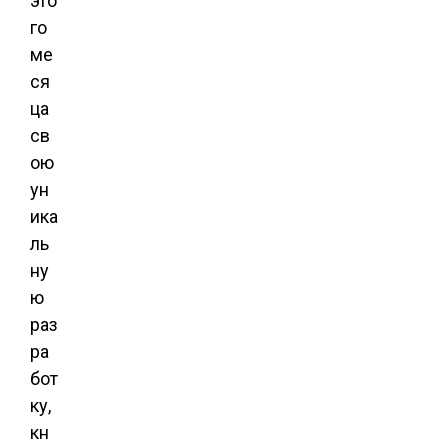
это
го
ме
ся
ца
св
ою
ун
ика
ль
ну
ю
раз
ра
бот
ку,
кн