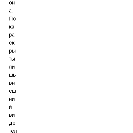
он
а.
По
ка
ра
ск
ры
ты
ли
шь
вн
еш
ни
й
ви
де
тел