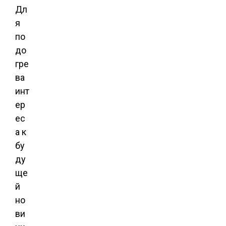
Дл
я
по
до
гре
ва
инт
ер
ес
а к
бу
ду
ще
й
но
ви