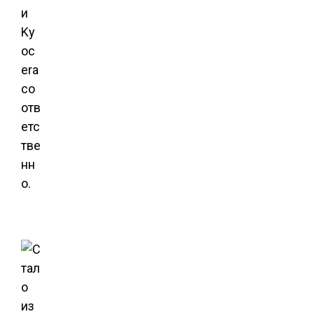
и
Ky
oc
era
со
отв
етс
тве
нн
о.