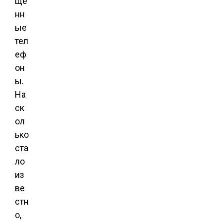
ще
нн
ые
тел
еф
он
ы.
На
ск
ол
ько
ста
ло
из
ве
стн
о,