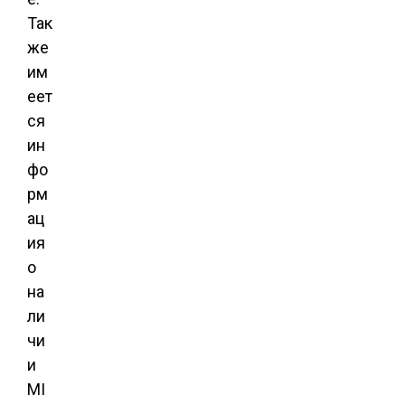
Так
же
им
еет
ся
ин
фо
рм
ац
ия
о
на
ли
чи
и
MI