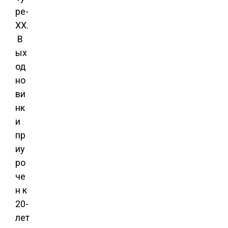
pe-
XX.
В
ых
од
но
ви
нк
и
пр
иу
ро
че
н к
20-
лет