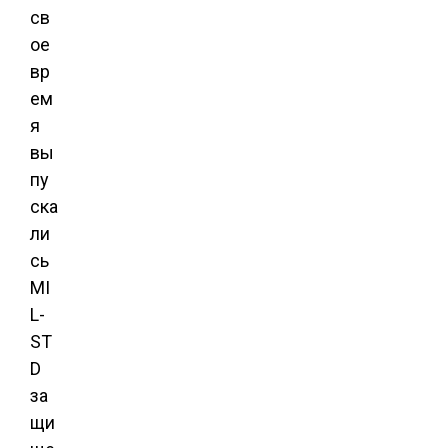
св
ое
вр
ем
я
вы
пу
ска
ли
сь
MI
L-
ST
D
за
щи