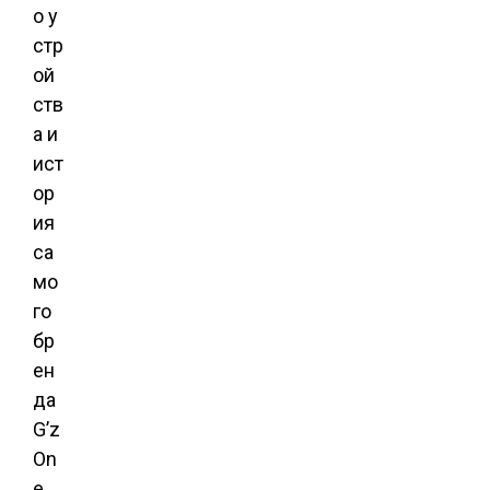
о у
стр
ой
ств
а и
ист
ор
ия
са
мо
го
бр
ен
да
G’z
On
e.