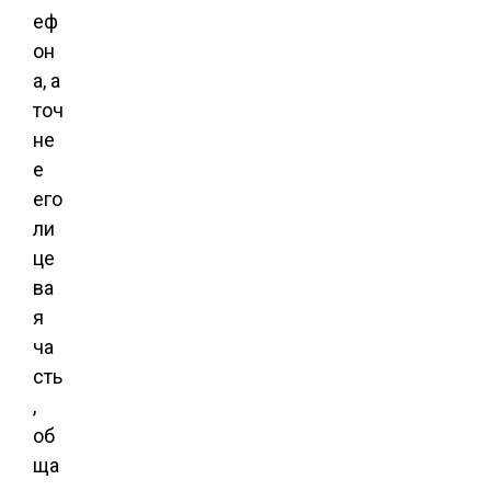
еф
он
а, а
точ
не
е
его
ли
це
ва
я
ча
сть
,
об
ща