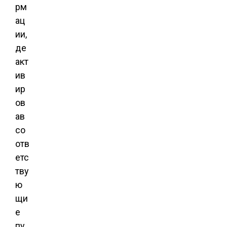
рм
ац
ии,
де
акт
ив
ир
ов
ав
со
отв
етс
тву
ю
щи
е
пу