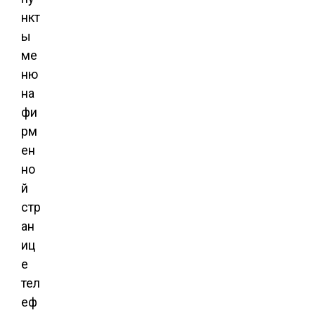
нкт
ы
ме
ню
на
фи
рм
ен
но
й
стр
ан
иц
е
тел
еф