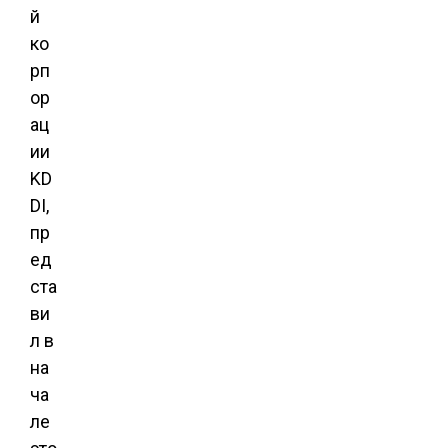
й
ко
рп
ор
ац
ии
KD
DI,
пр
ед
ста
ви
л
в
на
ча
ле