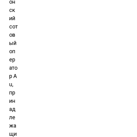
он
ск
ий
сот
ов
ый
оп
ер
ато
р A
u,
пр
ин
ад
ле
жа
щи