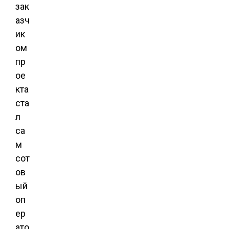
зак
азч
ик
ом
пр
ое
кта
ста
л
са
м
сот
ов
ый
оп
ер
ато