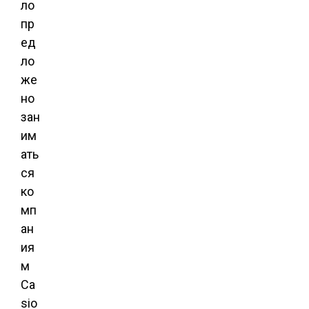
ло
пр
ед
ло
же
но
зан
им
ать
ся
ко
мп
ан
ия
м
Ca
sio