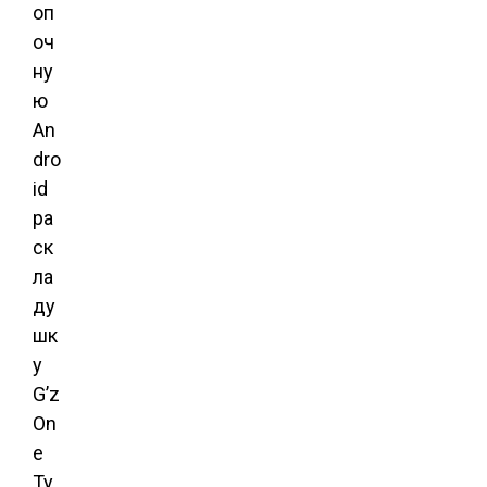
оп
оч
ну
ю
An
dro
id
ра
ск
ла
ду
шк
у
G’z
On
e
Ty