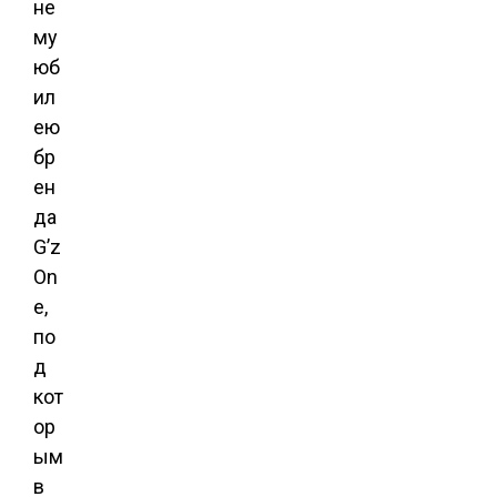
не
му
юб
ил
ею
бр
ен
да
G’z
On
e,
по
д
кот
ор
ым
в