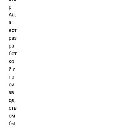
р
Au,
а
вот
раз
ра
бот
ко
й и
пр
ои
зв
од
ств
ом
бы