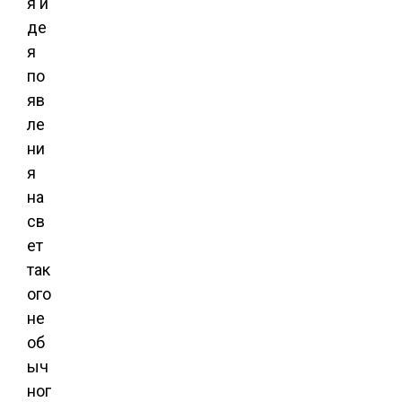
я и
де
я
по
яв
ле
ни
я
на
св
ет
так
ого
не
об
ыч
ног