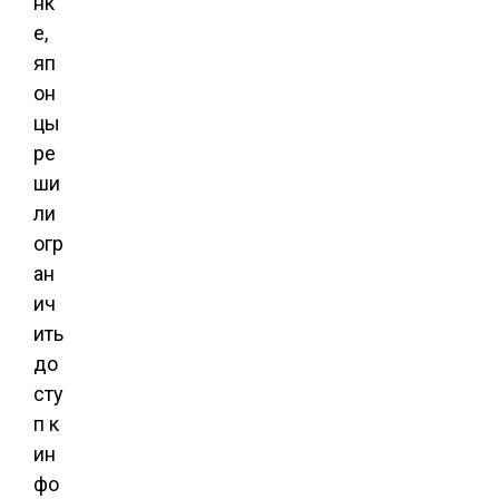
нк
е,
яп
он
цы
ре
ши
ли
огр
ан
ич
ить
до
сту
п к
ин
фо