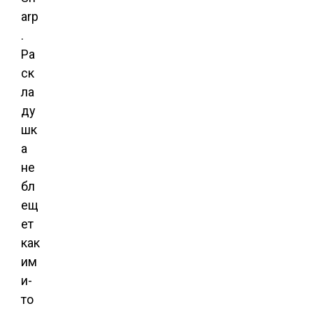
arp
.
Ра
ск
ла
ду
шк
а
не
бл
ещ
ет
как
им
и-
то