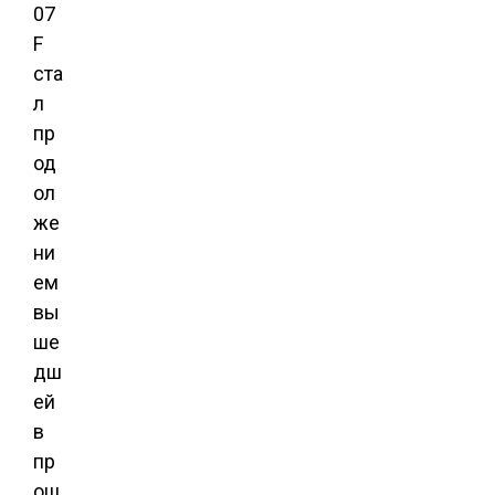
07
F
ста
л
пр
од
ол
же
ни
ем
вы
ше
дш
ей
в
пр
ош