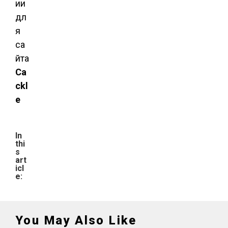
ии
дл
я
са
йта
Ca
ckl
e
In
thi
s
art
icl
e:
You May Also Like