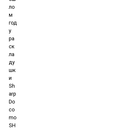
ло
м
год
у
ра
ск
ла
ду
шк
и
Sh
arp
Do
co
mo
SH