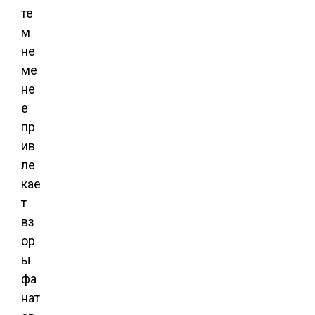
те
м
не
ме
не
е
пр
ив
ле
кае
т
вз
ор
ы
фа
нат