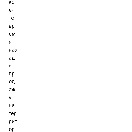
ко
е-
то
вр
ем
я
наз
ад
в
пр
од
аж
у
на
тер
рит
ор