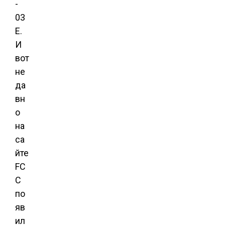
-
03
E.
И
вот
не
да
вн
о
на
са
йте
FC
C
по
яв
ил