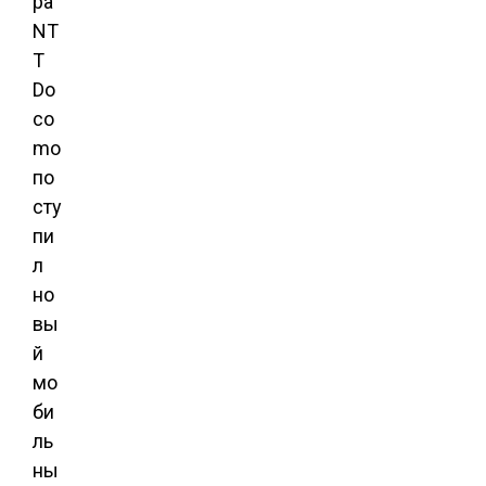
ра
NT
T
Do
co
mo
по
сту
пи
л
но
вы
й
мо
би
ль
ны