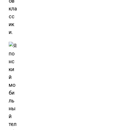
ов
кла
сс
ик
и.