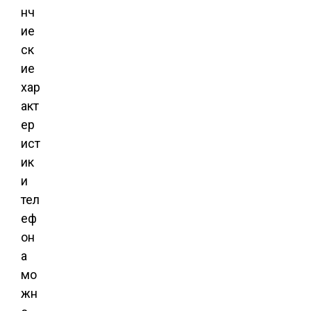
нч
ие
ск
ие
хар
акт
ер
ист
ик
и
тел
еф
он
а
мо
жн