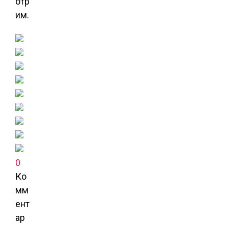
отр
им.
0
Ко
мм
ент
ар