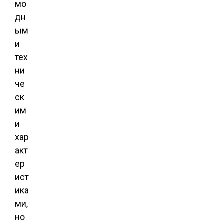
мо
дн
ым
и
тех
ни
че
ск
им
и
хар
акт
ер
ист
ика
ми,
но