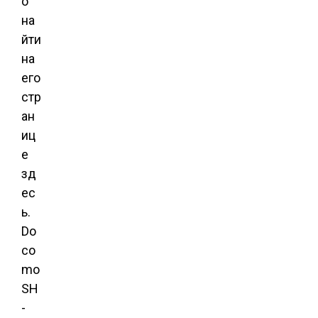
о
на
йти
на
его
стр
ан
иц
е
зд
ес
ь.
Do
co
mo
SH
-