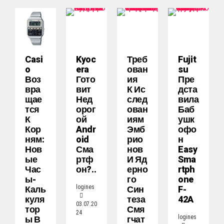
Casi
Kyoc
Треб
Fujit
O
Era
Ован
Su
Воз
Гото
Ия
Пре
Вра
Вит
К Ис
Дста
Щае
Нед
След
Вила
Тся
Орог
Ован
Баб
К
Ой
Иям
Ушк
Кор
Andr
Эмб
Офо
Ням:
Oid
Рио
Н
Нов
Сма
Нов
Easy
Ые
Ртф
И Яд
Sma
Час
Он?..
Ерно
Rtph
Ы-
Го
One
Каль
Син
F-
logines
Куля
Теза
42A
03.07.20
Тор
Смя
24
Ы В
Гчат
logines