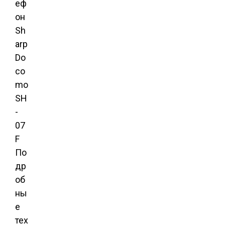
По
др
об
ны
е
тех