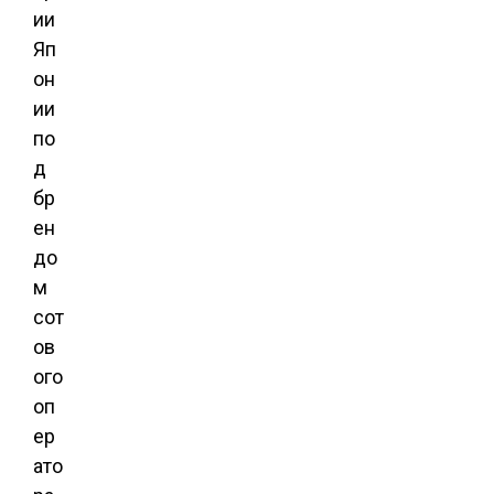
ии
Яп
он
ии
по
д
бр
ен
до
м
сот
ов
ого
оп
ер
ато