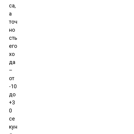
са,
а
точ
но
сть
его
хо
да
–
от
-10
до
+3
0
се
кун