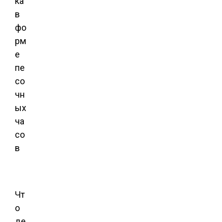
Чт
о
де