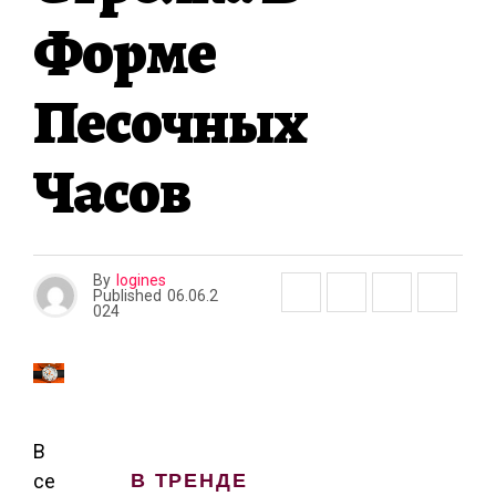
Форме
Песочных
Часов
By
logines
Published
06.06.2
024
В
В ТРЕНДЕ
се