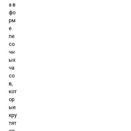
а в
фо
рм
е
пе
со
чн
ых
ча
со
в,
кот
ор
ые
кру
тят
ся