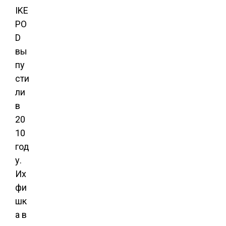
IKE
PO
D
вы
пу
сти
ли
в
20
10
год
у.
Их
фи
шк
а в