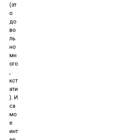
(эт
о
до
во
ль
но
мн
ого
,
кст
ати
). И
са
мо
е
инт
ер