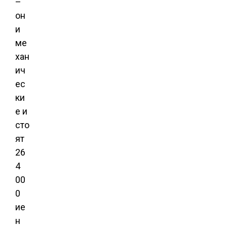
–
он
и
ме
хан
ич
ес
ки
е и
сто
ят
26
4
00
0
ие
н