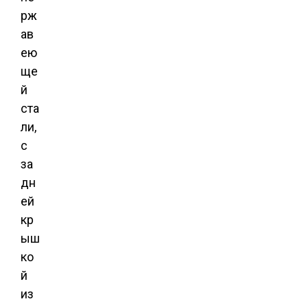
рж
ав
ею
ще
й
ста
ли,
с
за
дн
ей
кр
ыш
ко
й
из