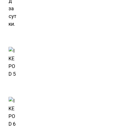
д
за
сут
ки.