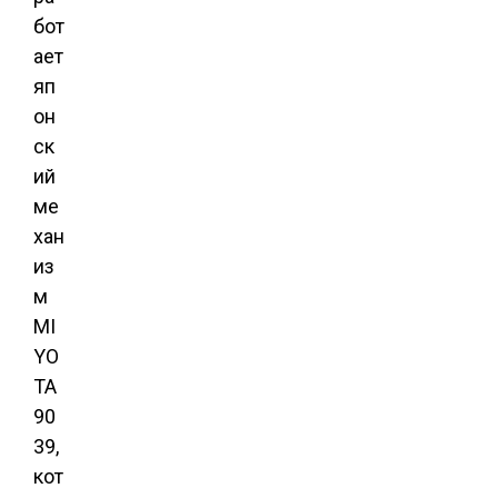
бот
ает
яп
он
ск
ий
ме
хан
из
м
MI
YO
TA
90
39,
кот