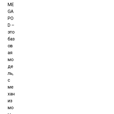
ME
GA
PO
D –
это
баз
ов
ая
мо
де
ль,
с
ме
хан
из
мо