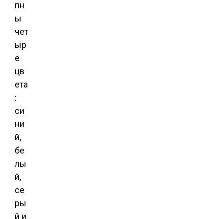
пн
ы
чет
ыр
е
цв
ета
:
си
ни
й,
бе
лы
й,
се
ры
й и