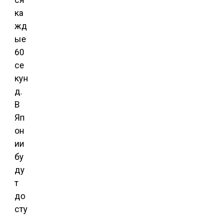
ка
жд
ые
60
се
кун
д.
В
Яп
он
ии
бу
ду
т
до
сту