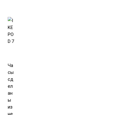
Ча
сы
сд
ел
ан
ы
из
не