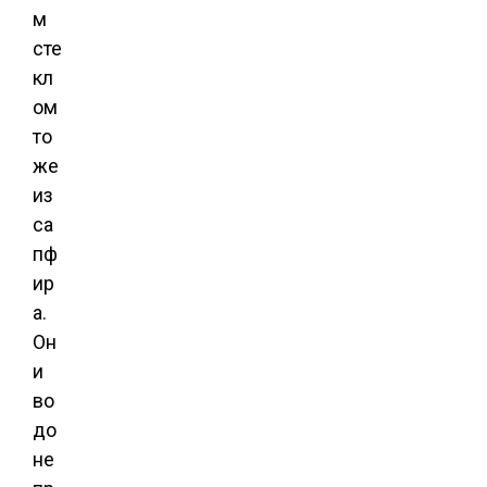
м
сте
кл
ом
то
же
из
са
пф
ир
а.
Он
и
во
до
не