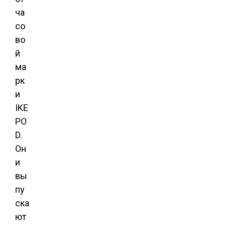
ча
со
во
й
ма
рк
и
IKE
PO
D.
Он
и
вы
пу
ска
ют