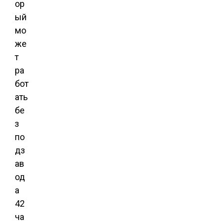
ор
ый
мо
же
т
ра
бот
ать
бе
з
по
дз
ав
од
а
42
ча