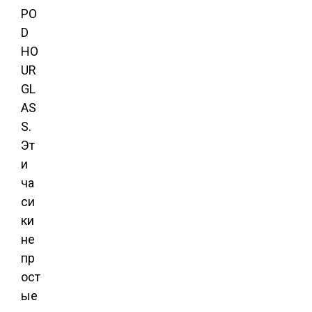
PO
D
HO
UR
GL
AS
S.
Эт
и
ча
си
ки
не
пр
ост
ые