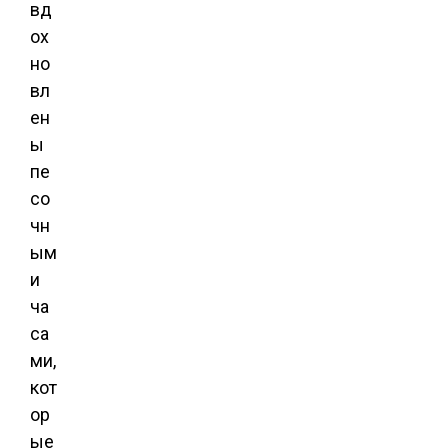
вд
ох
но
вл
ен
ы
пе
со
чн
ым
и
ча
са
ми,
кот
ор
ые