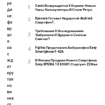
ре
Casio Возвращается К Корням: Новые
ди
Часы-Калькуляторы В Стиле Ретро
не
Kyocera Готовит Недорогой Android
фе
Смартфон?..
вр
Требования К Исследованиям
ал
Эмбрионов И Ядерного Синтеза
Смягчат?
я
на
Fujitsu Представила Бабушкофон Easy
Smartphone F-42A
с
жд
В Японии Продажи Нового Смартфона
Sony XPERIA 1 II SOG01 Стартуют 22 Мая
ет
кру
тая
но
ви
нка
от