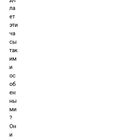
ла
ет
эти
ча
сы
так
им
и
ос
об
ен
ны
ми
?
Он
и