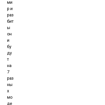
ми
р и
раз
бит
ы
он
и
бу
ду
т
на
7
раз
ны
х
мо
де