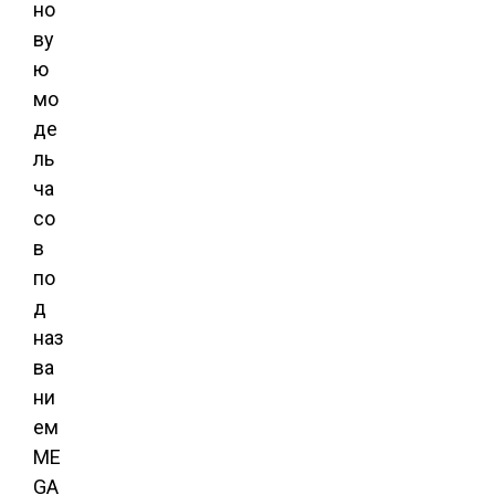
но
ву
ю
мо
де
ль
ча
со
в
по
д
наз
ва
ни
ем
ME
GA