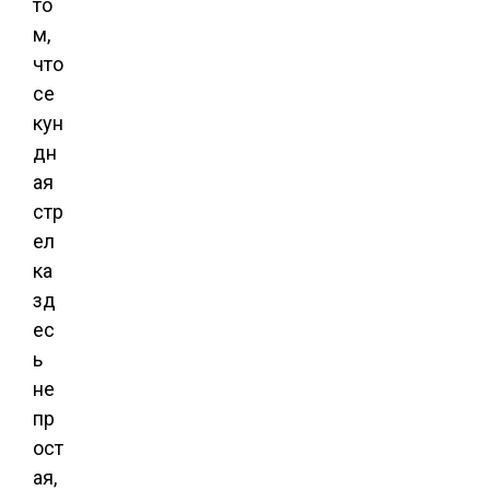
то
м,
что
се
кун
дн
ая
стр
ел
ка
зд
ес
ь
не
пр
ост
ая,