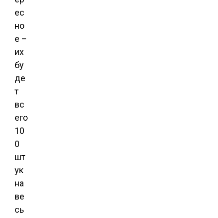
ес
но
е –
их
бу
де
т
вс
его
10
0
шт
ук
на
ве
сь