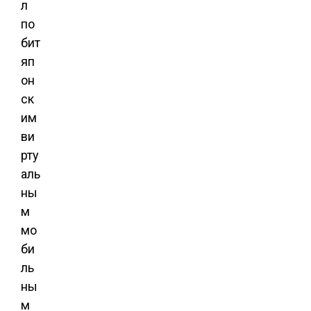
л
по
бит
яп
он
ск
им
ви
рту
аль
ны
м
мо
би
ль
ны
м