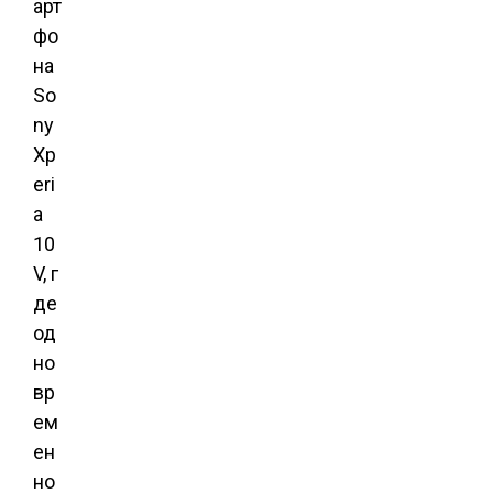
арт
фо
на
So
ny
Xp
eri
a
10
V,
г
де
од
но
вр
ем
ен
но