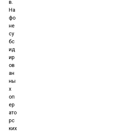
в.
На
фо
не
су
бс
ид
ир
ов
ан
ны
х
оп
ер
ато
рс
ких