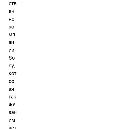
ств
ен
но
ко
мп
ан
ии
So
ny,
кот
ор
ая
так
же
зан
им
ает