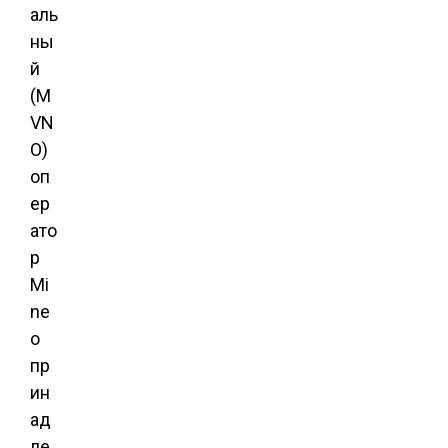
аль
ны
й
(M
VN
O)
оп
ер
ато
р
Mi
ne
o
пр
ин
ад
ле