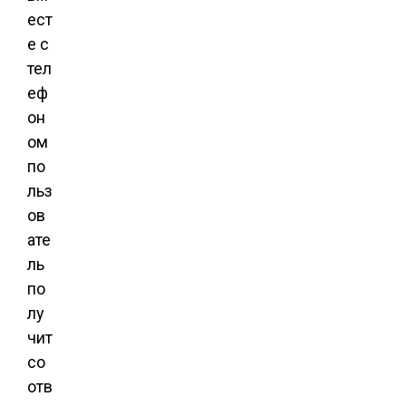
ест
е с
тел
еф
он
ом
по
льз
ов
ате
ль
по
лу
чит
со
отв