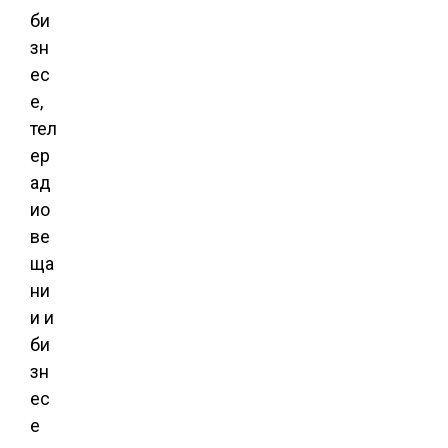
би
зн
ес
е,
тел
ер
ад
ио
ве
ща
ни
и и
би
зн
ес
е