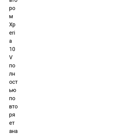
ро
м
Xp
eri
a
10
V
по
лн
ост
ью
по
вто
ря
ет
ана