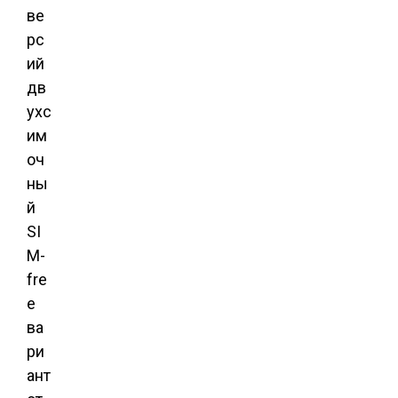
ве
рс
ий
дв
ухс
им
оч
ны
й
SI
M-
fre
e
ва
ри
ант