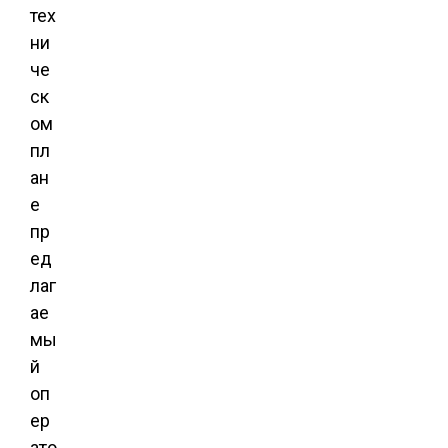
тех
ни
че
ск
ом
пл
ан
е
пр
ед
лаг
ае
мы
й
оп
ер
ато