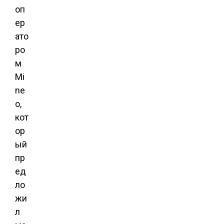
оп
ер
ато
ро
м
Mi
ne
o,
кот
ор
ый
пр
ед
ло
жи
л