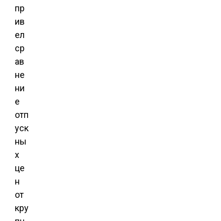
пр
ив
ел
ср
ав
не
ни
е
отп
уск
ны
х
це
н
от
кру