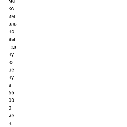
ма
кс
им
аль
но
вы
год
ну
ю
це
ну
в
66
00
0
ие
н.