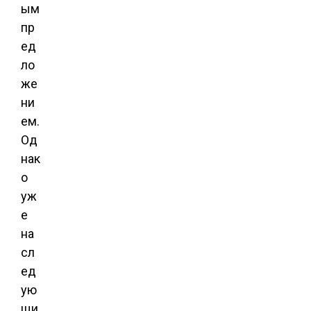
ым
пр
ед
ло
же
ни
ем.
Од
нак
о
уж
е
на
сл
ед
ую
щи