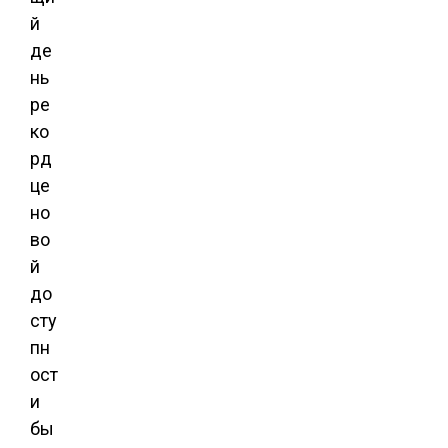
й
де
нь
ре
ко
рд
це
но
во
й
до
сту
пн
ост
и
бы