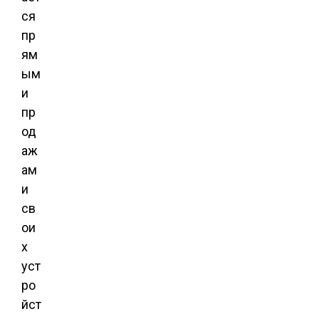
ся
пр
ям
ым
и
пр
од
аж
ам
и
св
ои
х
уст
ро
йст