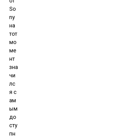
от
So
ny
на
тот
мо
ме
нт
зна
чи
лс
я с
ам
ым
до
сту
пн