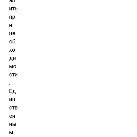
ал
ить
пр
и
не
об
хо
ди
мо
сти
.
Ед
ин
ств
ен
ны
м