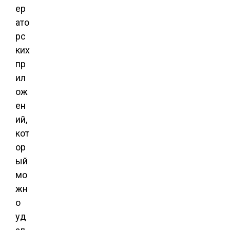
ер
ато
рс
ких
пр
ил
ож
ен
ий,
кот
ор
ый
мо
жн
о
уд