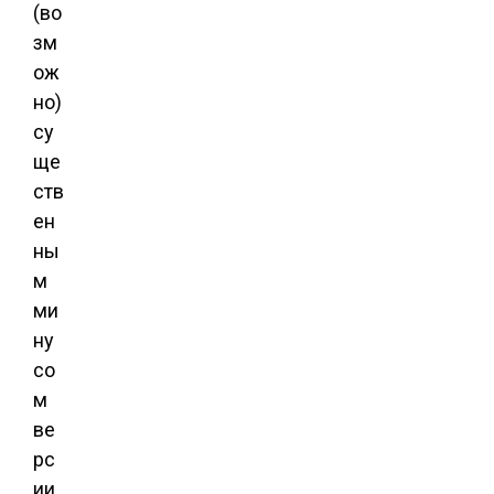
(во
зм
ож
но)
су
ще
ств
ен
ны
м
ми
ну
со
м
ве
рс
ии