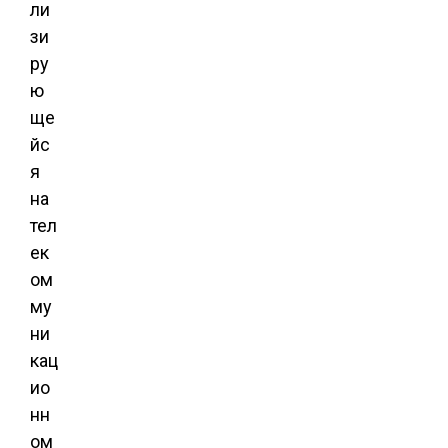
ли
зи
ру
ю
ще
йс
я
на
тел
ек
ом
му
ни
кац
ио
нн
ом