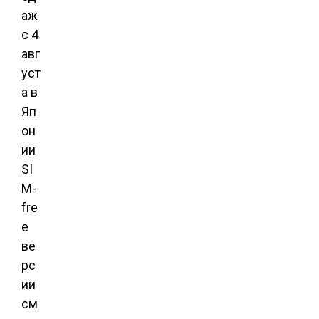
аж
с 4
авг
уст
а в
Яп
он
ии
SI
M-
fre
e
ве
рс
ии
см