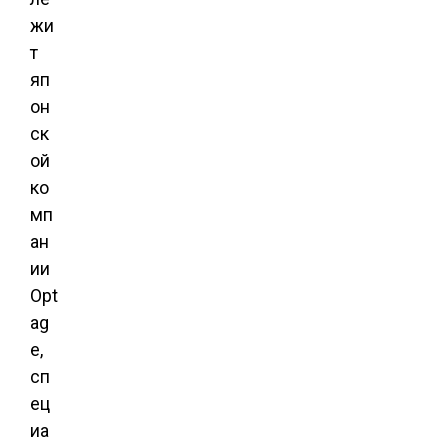
жи
т
яп
он
ск
ой
ко
мп
ан
ии
Opt
ag
e
,
сп
ец
иа