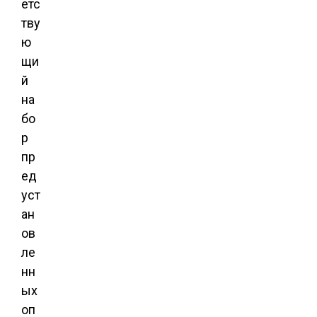
етс
тву
ю
щи
й
на
бо
р
пр
ед
уст
ан
ов
ле
нн
ых
оп