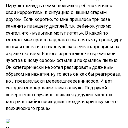
Пару лет назад в семье появился ребенок и внес
свои коррективы в ситуацию с нашим старым
другом. Если коротко, то мне пришлось три раза
заменить планшету дисплей, т.к. ребенок упрямо
считал, что «мультики могут летать». В какой-то
момент мне просто надоело повторять эту процедуру
снова и снова и я начал тупо заклеивать трещины на
экране скотчем. В итоге через какое-то время мои
чувства к нему совсем остыли и покрылись пылью.
Он категорически не хотел реагировать должным
образом на нажатия, ну то есть он как бы реагировал,
но… предательски мееееедлеееенннноооо. И вот
сегодня мое терпение таки лопнуло. Под рукой
совершенно случайно оказался дедулин молоток,
который «забил последний гвоздь в крышку моего
психического гроба».