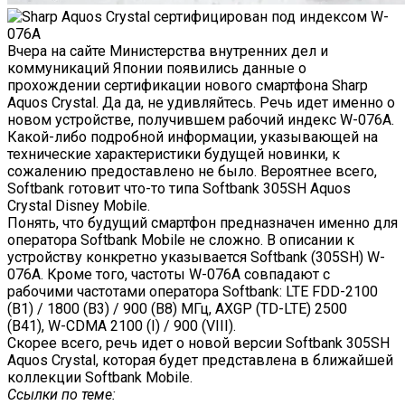
Вчера на сайте Министерства внутренних дел и
коммуникаций Японии появились данные о
прохождении сертификации нового смартфона Sharp
Aquos Crystal. Да да, не удивляйтесь. Речь идет именно о
новом устройстве, получившем рабочий индекс W-076A.
Какой-либо подробной информации, указывающей на
технические характеристики будущей новинки, к
сожалению предоставлено не было. Вероятнее всего,
Softbank готовит что-то типа Softbank 305SH Aquos
Crystal Disney Mobile.
Понять, что будущий смартфон предназначен именно для
оператора Softbank Mobile не сложно. В описании к
устройству конкретно указывается Softbank (305SH) W-
076A. Кроме того, частоты W-076A совпадают с
рабочими частотами оператора Softbank: LTE FDD-2100
(В1) / 1800 (В3) / 900 (В8) МГц, AXGP (TD-LTE) 2500
(B41), W-CDMA 2100 (I) / 900 (VIII).
Скорее всего, речь идет о новой версии Softbank 305SH
Aquos Crystal, которая будет представлена в ближайшей
коллекции Softbank Mobile.
Ссылки по теме: