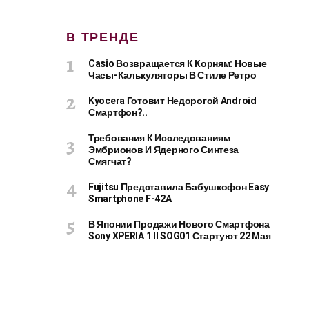
В ТРЕНДЕ
Casio Возвращается К Корням: Новые
Часы-Калькуляторы В Стиле Ретро
Kyocera Готовит Недорогой Android
Смартфон?..
Требования К Исследованиям
Эмбрионов И Ядерного Синтеза
Смягчат?
Fujitsu Представила Бабушкофон Easy
Smartphone F-42A
В Японии Продажи Нового Смартфона
Sony XPERIA 1 II SOG01 Стартуют 22 Мая