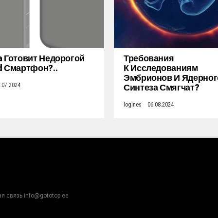
a Готовит Недорогой
Требования
d Смартфон?..
К Исследованиям
Эмбрионов И Ядерног
Синтеза Смягчат?
.07.2024
logines
06.08.2024
ая связь info@gototop.ee