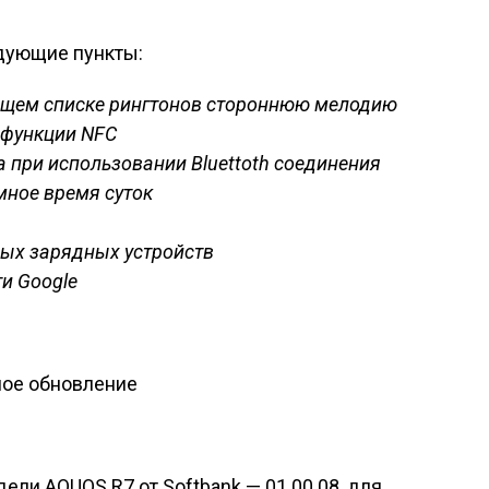
дующие пункты:
бщем списке рингтонов стороннюю мелодию
 функции NFC
 при использовании Bluettoth соединения
мное время суток
ых зарядных устройств
и Google
ели AQUOS R7 от Softbank — 01.00.08, для