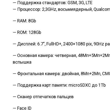
— Поддержка стандартов: GSM, 3G, LTE
— Процессор: 2,3GHz, восьмиядерный, Qualco
— RAM: 8Gb
— ROM: 128Gb
— Дисплей: 6.7″, FullHD+, 2400×1080 pix, 90Hz р
— Основная камера: четверная, 48Мп+5Мп+2Мп
вспышка
— Фронтальная камера: двойная, 8Мп+2Мп, CM
— Поддержка карт памяти: microSDXC до 1Tb
— Сканер отпечатков пальцев
— Face ID