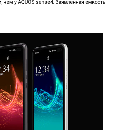
, чем у
AQUOS sense4
. Заявленная емкость