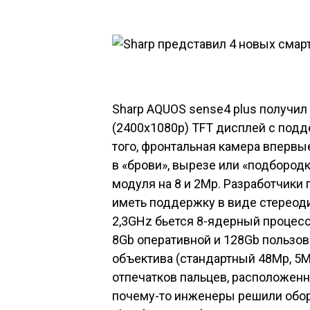
Sharp AQUOS sense4 plus
получил 
(2400x1080p) TFT дисплей с подд
того, фронтальная камера впервые
в «брови», вырезе или «подбородк
модуля на 8 и 2Mp. Разработчики 
иметь поддержку в виде стереоди
2,3GHz бьется 8-ядерный процес
8Gb оперативной и 128Gb пользов
объектива (стандартный 48Mp, 5M
отпечатков пальцев, расположенн
почему-то инженеры решили обо