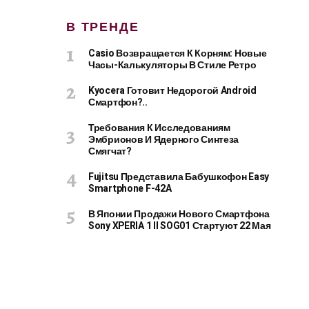
В ТРЕНДЕ
Casio Возвращается К Корням: Новые
Часы-Калькуляторы В Стиле Ретро
Kyocera Готовит Недорогой Android
Смартфон?..
Требования К Исследованиям
Эмбрионов И Ядерного Синтеза
Смягчат?
Fujitsu Представила Бабушкофон Easy
Smartphone F-42A
В Японии Продажи Нового Смартфона
Sony XPERIA 1 II SOG01 Стартуют 22 Мая