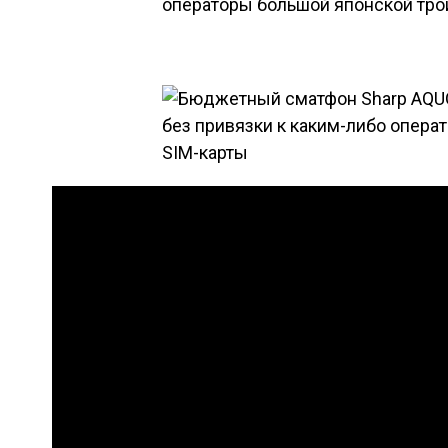
операторы большой японской трой