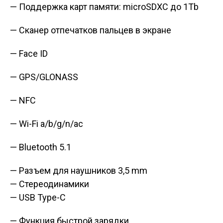
— Поддержка карт памяти: microSDXC до 1Tb
— Сканер отпечатков пальцев в экране
— Face ID
— GPS/GLONASS
— NFC
— Wi-Fi a/b/g/n/ac
— Bluetooth 5.1
— Разъем для наушников 3,5 mm
— Стереодинамики
— USB Type-C
— Функция быстрой зарядки