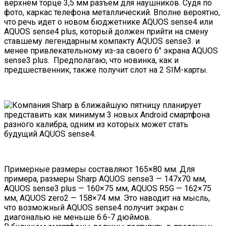
верхнем торце 3,5 мм разъем для наушников. Судя по
фото, каркас телефона металлический. Вполне вероятно,
что речь идет о новом бюджетнике AQUOS sense4 или
AQUOS sense4 plus, который должен прийти на смену
ставшему легендарным компакту
AQUOS sense3
. и
менее привлекательному из-за своего 6″ экрана
AQUOS
sense3 plus
. Предполагаю, что новинка, как и
предшественник, также получит слот на 2 SIM-карты.
Примерные размеры составляют 165×80 мм. Для
примера, размеры
Sharp AQUOS sense3
— 147х70 мм,
AQUOS sense3 plus
— 160×75 мм,
AQUOS R5G
— 162×75
мм,
AQUOS zero2
— 158×74 мм. Это наводит на мысль,
что возможный AQUOS sense4 получит экран с
диагональю не меньше 6.6-7 дюймов.