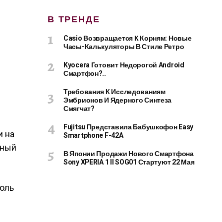
В ТРЕНДЕ
Casio Возвращается К Корням: Новые
Часы-Калькуляторы В Стиле Ретро
Kyocera Готовит Недорогой Android
Смартфон?..
Требования К Исследованиям
Эмбрионов И Ядерного Синтеза
Смягчат?
Fujitsu Представила Бабушкофон Easy
и на
Smartphone F-42A
чный
В Японии Продажи Нового Смартфона
Sony XPERIA 1 II SOG01 Стартуют 22 Мая
толь