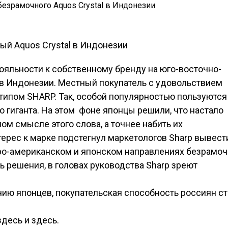
лояльности к собственному бренду на юго-восточно-
 в Индонезии. Местный покупатель с удовольствием
типом SHARP. Так, особой популярностью пользуются
 гиганта. На этом фоне японцы решили, что настало
м смысле этого слова, а точнее набить их
рес к марке подстегнул маркетологов Sharp вывест
ро-американском и японском направлениях безрамо
ь решения, в головах руководства Sharp зреют
ию японцев, покупательская способность россиян с
здесь и здесь.