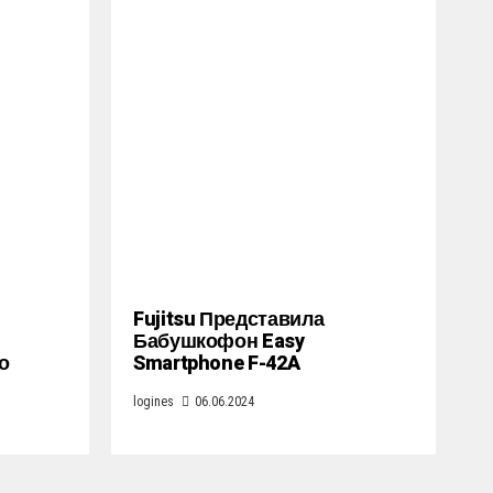
Fujitsu Представила
Бабушкофон Easy
о
Smartphone F-42A
logines
06.06.2024