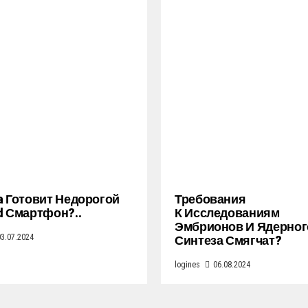
a Готовит Недорогой
Требования
d Смартфон?..
К Исследованиям
Эмбрионов И Ядерног
Синтеза Смягчат?
03.07.2024
logines
06.08.2024