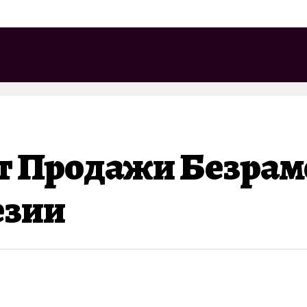
т Продажи Безрам
езии