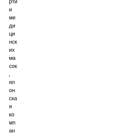
рти
и
ме
ди
ци
нск
их
ма
сок
,
яп
он
ска
я
ко
мп
ан