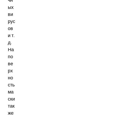
чн
ых
ви
рус
ов
и т.
д.
На
по
ве
рх
но
сть
ма
ски
так
же