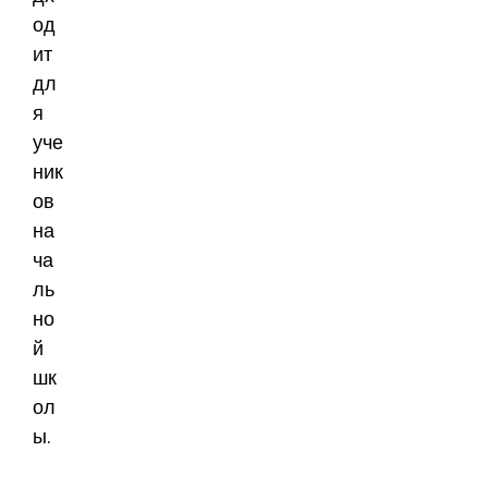
од
ит
дл
я
уче
ник
ов
на
ча
ль
но
й
шк
ол
ы.