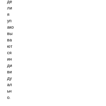
де
ли
я
уп
ако
вы
ва
ют
ся
ин
ди
ви
ду
ал
ьн
о.