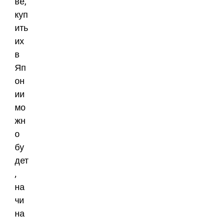
ве,
куп
ить
их
в
Яп
он
ии
мо
жн
о
бу
дет
,
на
чи
на