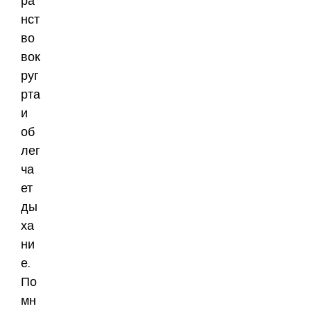
ра
нст
во
вок
руг
рта
и
об
лег
ча
ет
ды
ха
ни
е.
По
мн