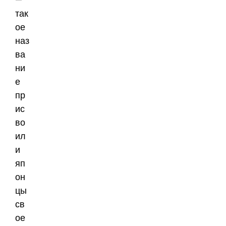
так
ое
наз
ва
ни
е
пр
ис
во
ил
и
яп
он
цы
св
ое