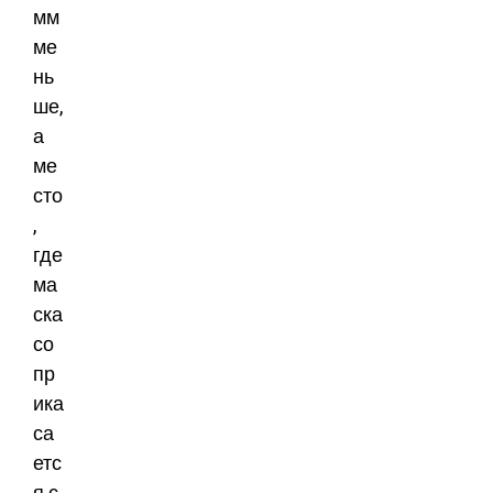
мм
ме
нь
ше,
а
ме
сто
,
где
ма
ска
со
пр
ика
са
етс
я с