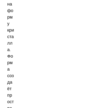
на
фо
рм
у
кри
ста
лл
а.
Фо
рм
а
соз
да
ёт
пр
ост