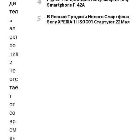
ди
Smartphone F-42A
тел
В Японии Продажи Нового Смартфона
ь
Sony XPERIA 1 II SOG01 Стартуют 22 Мая
эл
ект
ро
ник
и
не
отс
таё
т
от
со
вр
ем
ен