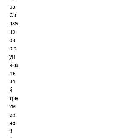
ра.
Св
яза
но
он
о с
ун
ика
ль
но
й
тре
хм
ер
но
й