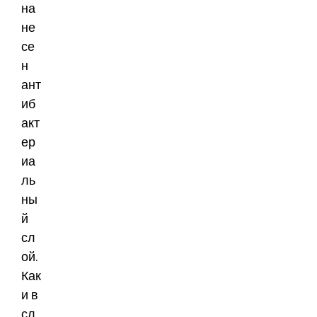
на
не
се
н
ант
иб
акт
ер
иа
ль
ны
й
сл
ой.
Как
и в
сл