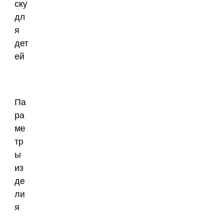
Па
ра
ме
тр
ы
из
де
ли
я