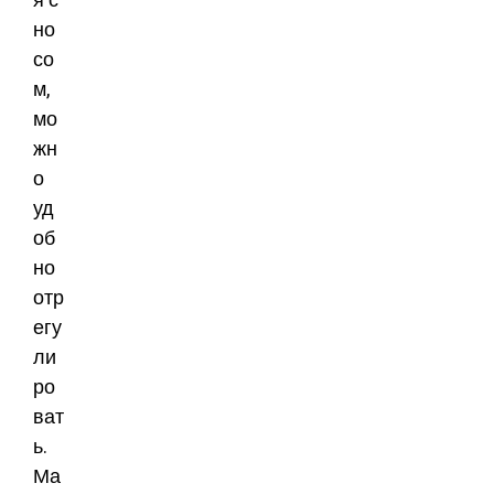
но
со
м,
мо
жн
о
уд
об
но
отр
егу
ли
ро
ват
ь.
Ма