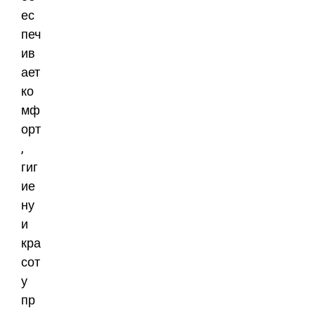
ес
печ
ив
ает
ко
мф
орт
,
гиг
ие
ну
и
кра
сот
у
пр