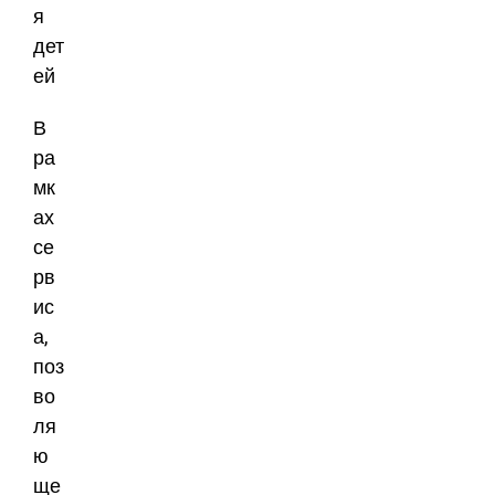
В
ра
мк
ах
се
рв
ис
а,
поз
во
ля
ю
ще