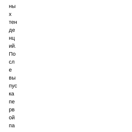
ны
х
тен
де
нц
ий.
По
сл
е
вы
пус
ка
пе
рв
ой
па