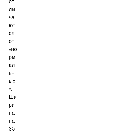
от
ли
ча
ют
ся
от
«но
рм
ал
ьн
ых
».
Ши
ри
на
на
35