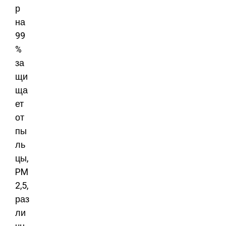
р
на
99
%
за
щи
ща
ет
от
пы
ль
цы,
PM
2,5,
раз
ли