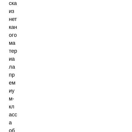
ска
из
нет
кан
ого
ма
тер
иа
ла
пр
ем
иу
м-
кл
асс
а
об