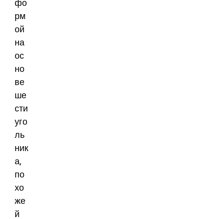
фо
рм
ой
на
ос
но
ве
ше
сти
уго
ль
ник
а,
по
хо
же
й