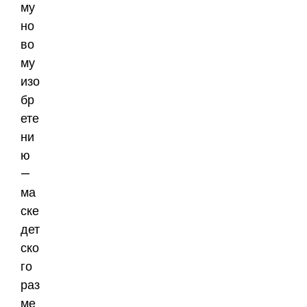
му
но
во
му
изо
бр
ете
ни
ю
—
ма
ске
дет
ско
го
раз
ме