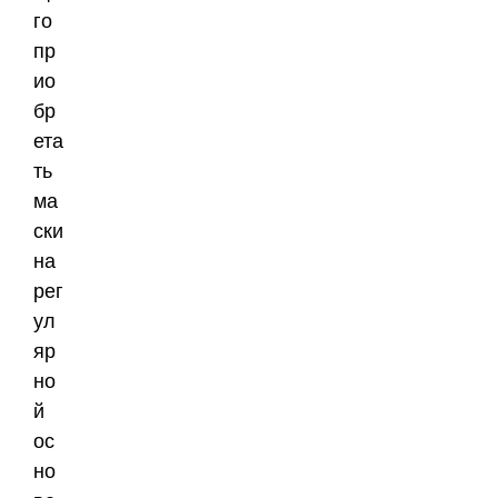
го
пр
ио
бр
ета
ть
ма
ски
на
рег
ул
яр
но
й
ос
но