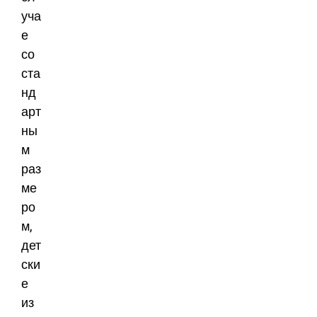
уча
е
со
ста
нд
арт
ны
м
раз
ме
ро
м,
дет
ски
е
из