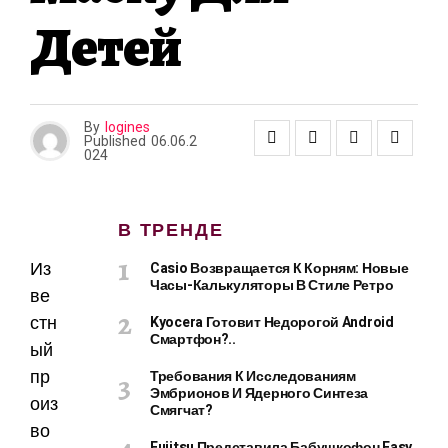
Детей
By
logines
Published
06.06.2
024
В ТРЕНДЕ
Из
Casio Возвращается К Корням: Новые
Часы-Калькуляторы В Стиле Ретро
ве
стн
Kyocera Готовит Недорогой Android
Смартфон?..
ый
пр
Требования К Исследованиям
Эмбрионов И Ядерного Синтеза
оиз
Смягчат?
во
Fujitsu Представила Бабушкофон Easy