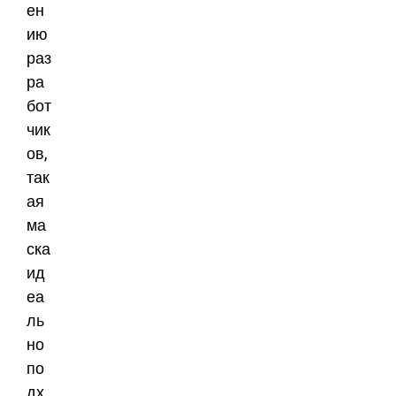
ен
ию
раз
ра
бот
чик
ов,
так
ая
ма
ска
ид
еа
ль
но
по
дх