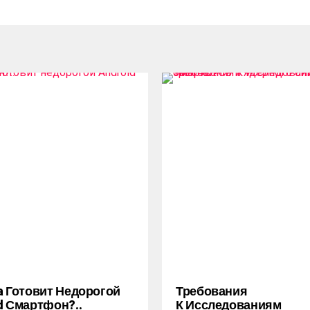
a Готовит Недорогой
Требования
d Смартфон?..
К Исследованиям