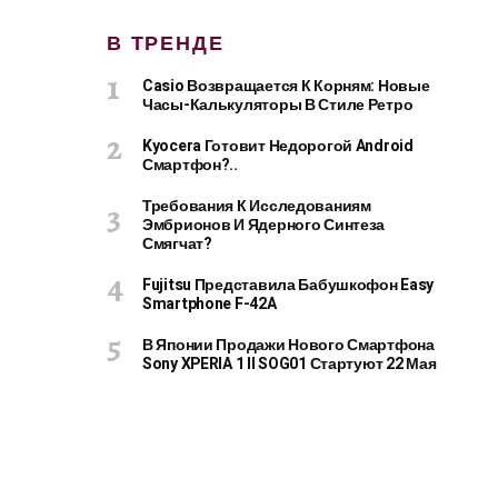
В ТРЕНДЕ
Casio Возвращается К Корням: Новые
Часы-Калькуляторы В Стиле Ретро
Kyocera Готовит Недорогой Android
Смартфон?..
Требования К Исследованиям
Эмбрионов И Ядерного Синтеза
Смягчат?
Fujitsu Представила Бабушкофон Easy
Smartphone F-42A
В Японии Продажи Нового Смартфона
Sony XPERIA 1 II SOG01 Стартуют 22 Мая