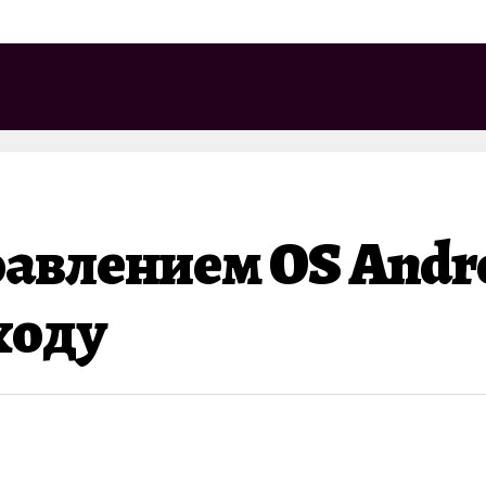
равлением OS Andro
ходу