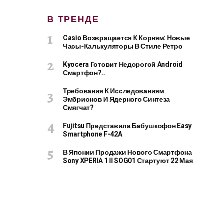
В ТРЕНДЕ
Casio Возвращается К Корням: Новые
Часы-Калькуляторы В Стиле Ретро
Kyocera Готовит Недорогой Android
Смартфон?..
Требования К Исследованиям
Эмбрионов И Ядерного Синтеза
Смягчат?
Fujitsu Представила Бабушкофон Easy
Smartphone F-42A
В Японии Продажи Нового Смартфона
Sony XPERIA 1 II SOG01 Стартуют 22 Мая