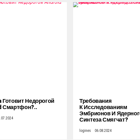
a Готовит Недорогой
Требования
d Смартфон?..
К Исследованиям
Эмбрионов И Ядерног
Синтеза Смягчат?
.07.2024
logines
06.08.2024