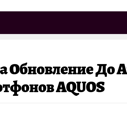
 Обновление До An
артфонов AQUOS