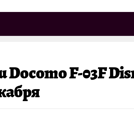
u Docomo F-03F Dis
екабря