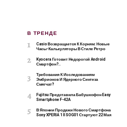
В ТРЕНДЕ
Casio Возвращается К Корням: Новые
Часы-Калькуляторы В Стиле Ретро
Kyocera Готовит Недорогой Android
Смартфон?..
Требования К Исследованиям
Эмбрионов И Ядерного Синтеза
Смягчат?
Fujitsu Представила Бабушкофон Easy
Smartphone F-42A
В Японии Продажи Нового Смартфона
Sony XPERIA 1 II SOG01 Стартуют 22 Мая