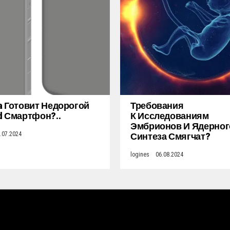
a Готовит Недорогой
Требования
d Смартфон?..
К Исследованиям
Эмбрионов И Ядерног
Синтеза Смягчат?
.07.2024
logines
06.08.2024