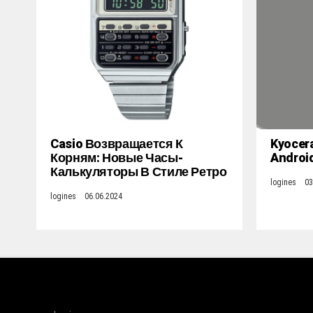
Casio Возвращается К
Kyocer
Корням: Новые Часы-
Androi
Калькуляторы В Стиле Ретро
logines
03
logines
06.06.2024