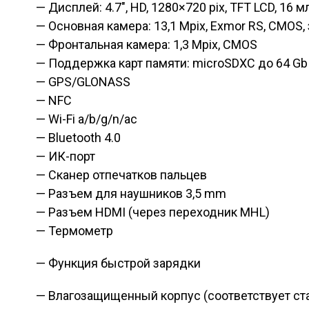
— Дисплей: 4.7″, HD, 1280×720 pix, TFT LCD, 16 
— Основная камера: 13,1 Mpix, Exmor RS, CMOS,
— Фронтальная камера: 1,3 Mpix, CMOS
— Поддержка карт памяти: microSDXC до 64 Gb
— GPS/GLONASS
— NFC
— Wi-Fi a/b/g/n/ac
— Bluetooth 4.0
— ИК-порт
— Сканер отпечатков пальцев
— Разъем для наушников 3,5 mm
— Разъем HDMI (через переходник MHL)
— Термометр
— Функция быстрой зарядки
— Влагозащищенный корпус (соответствует ста