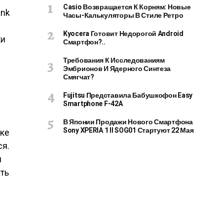
Casio Возвращается К Корням: Новые
ank
Часы-Калькуляторы В Стиле Ретро
Kyocera Готовит Недорогой Android
ки
Смартфон?..
Требования К Исследованиям
Эмбрионов И Ядерного Синтеза
Смягчат?
Fujitsu Представила Бабушкофон Easy
Smartphone F-42A
В Японии Продажи Нового Смартфона
Sony XPERIA 1 II SOG01 Стартуют 22 Мая
вке
ся.
я
ть