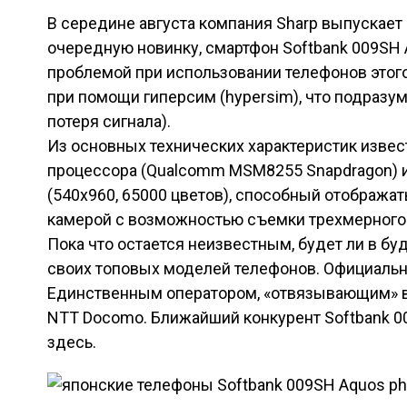
В середине августа компания Sharp выпускает 
очередную новинку, смартфон Softbank 009SH
проблемой при использовании телефонов этого
при помощи гиперсим (hypersim), что подразу
потеря сигнала).
Из основных технических характеристик известн
процессора (Qualcomm MSM8255 Snapdragon) и 
(540х960, 65000 цветов), способный отобража
камерой с возможностью съемки трехмерного 
Пока что остается неизвестным, будет ли в бу
своих топовых моделей телефонов. Официальны
Единственным оператором, «отвязывающим» все
NTT Docomo. Ближайший конкурент Softbank 0
здесь.