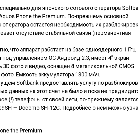
специально для японского сотового оператора Softb
 Aquos Phone the Premium. По-прежнему основной
 оператора остается необходимость их разблокиров
мевает отсутствие стабильной связи (перманентная
о, что аппарат работает на базе одноядерного 1 Ггц
под управлением ОС Андроид 2.3, имеет 4″ экран
ть 3D фото и видео, оснащен 8 мегапиксельной CMOS
фото. Емкость аккумулятора 1300 мАч.
дущем Softbank предоставлять услугу по разблокиро
х данных на этот счет не было и пока не предвидит
 (!) телефоны от своей сети, по-прежнему являетс
09SH — Docomo SH-12C. Подробнее о нем можно узна