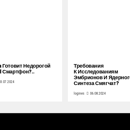
a Готовит Недорогой
Требования
d Смартфон?..
К Исследованиям
Эмбрионов И Ядерног
Синтеза Смягчат?
03.07.2024
logines
06.08.2024