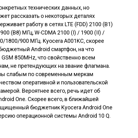
конкретных технических данных, но
ет рассказать о некоторых деталях
живает работу в сетях LTE (FDD) 2100 (B1)
 900 (B8) МГц, W-CDMA 2100 (I) / 1900 (II) /
1900/1800/900 МГц. Kyocera A001KC, скорее
 бюджетный Android смартфон, на что
а GSM 850MHz, что свойственно всем
м, не претендующих на звание флагмана.
ены слабым по современным меркам
еством оперативной и пользовательской
амерой. Вероятнее всего, речь идет об
droid One. Скорее всего, в ближайшей
ащищенный бюджетник Kyocera Android One
ерсию операционной системы Android 10 Q.