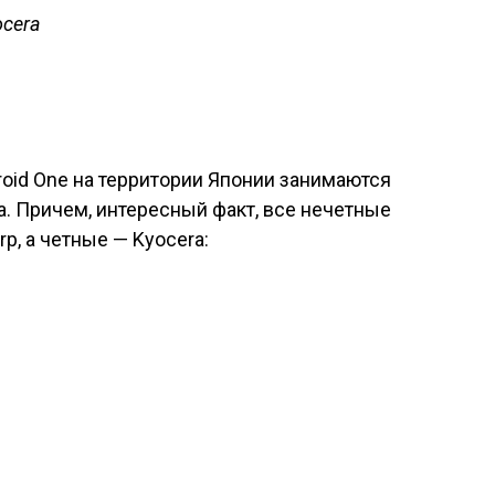
ocera
roid One на территории Японии занимаются
ra. Причем, интересный факт, все нечетные
p, а четные — Kyocera: