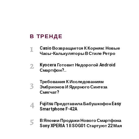
В ТРЕНДЕ
Casio Возвращается К Корням: Новые
Часы-Калькуляторы В Стиле Ретро
Kyocera Готовит Недорогой Android
Смартфон?..
Требования К Исследованиям
Эмбрионов И Ядерного Синтеза
Смягчат?
Fujitsu Представила Бабушкофон Easy
Smartphone F-42A
В Японии Продажи Нового Смартфона
Sony XPERIA 1 II SOG01 Стартуют 22 Мая