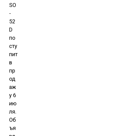
SO
-
52
D
по
сту
пит
в
пр
од
аж
у 6
ию
ля.
Об
ъя