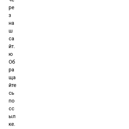
ре
з
на
ш
са
йт.
ю
Об
ра
ща
йте
сь
по
сс
ыл
ке
.