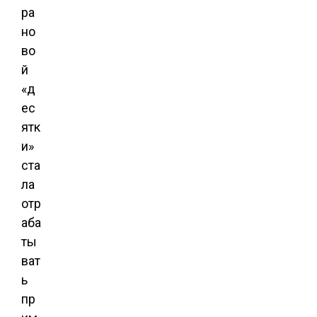
ра
но
во
й
«д
ес
ятк
и»
ста
ла
отр
аба
ты
ват
ь
пр