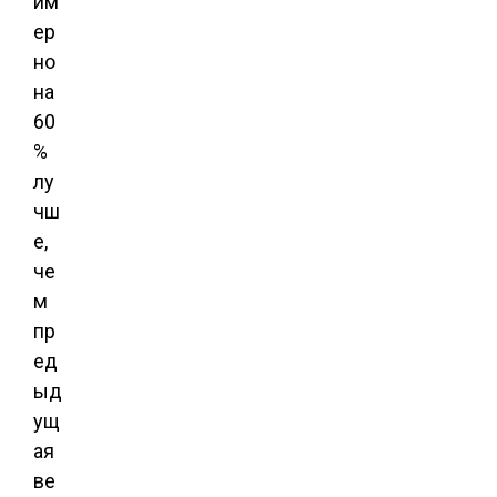
им
ер
но
на
60
%
лу
чш
е,
че
м
пр
ед
ыд
ущ
ая
ве