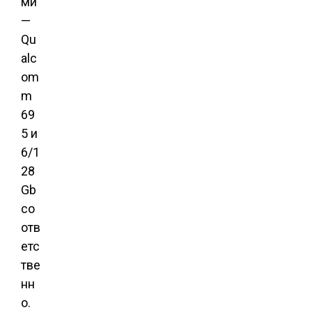
ми
—
Qu
alc
om
m
69
5 и
6/1
28
Gb
со
отв
етс
тве
нн
о.