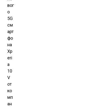
вог
о
5G
см
арт
фо
на
Xp
eri
a
10
V
от
ко
мп
ан