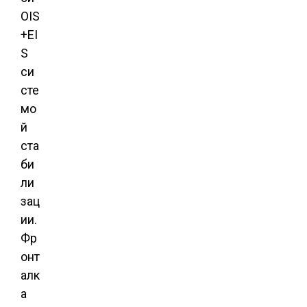
OIS
+EI
S
си
сте
мо
й
ста
би
ли
зац
ии.
Фр
онт
алк
а