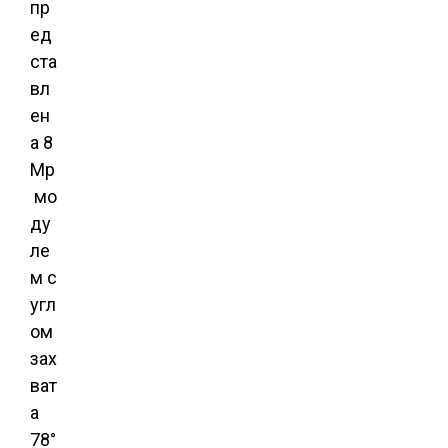
пр
ед
ста
вл
ен
а 8
Mp
мо
ду
ле
м с
угл
ом
зах
ват
а
78°