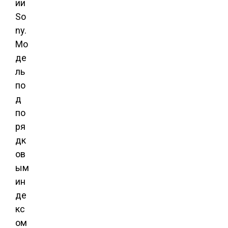
ии
So
ny.
Мо
де
ль
по
д
по
ря
дк
ов
ым
ин
де
кс
ом