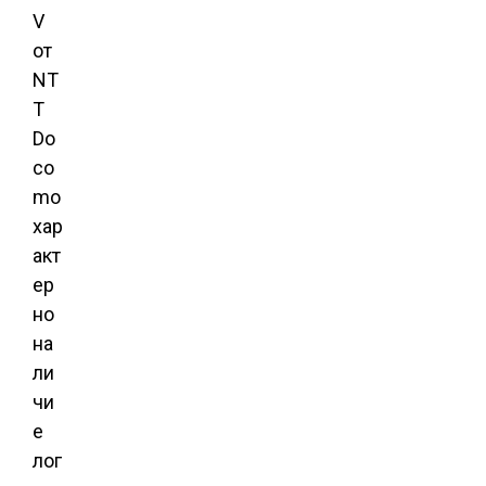
V
от
NT
T
Do
co
mo
хар
акт
ер
но
на
ли
чи
е
лог