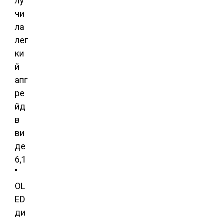
лу
чи
ла
лег
ки
й
апг
ре
йд
в
ви
де
6,1
″
OL
ED
ди