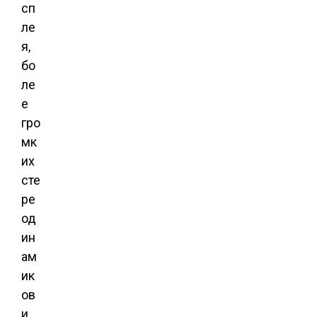
сп
ле
я,
бо
ле
е
гро
мк
их
сте
ре
од
ин
ам
ик
ов
и