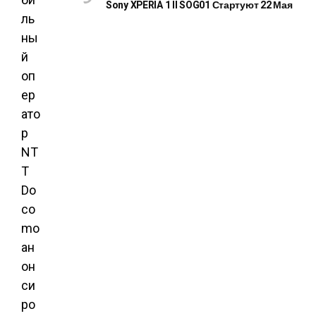
Sony XPERIA 1 II SOG01 Стартуют 22 Мая
ль
ны
й
оп
ер
ато
р
NT
T
Do
co
mo
ан
он
си
ро