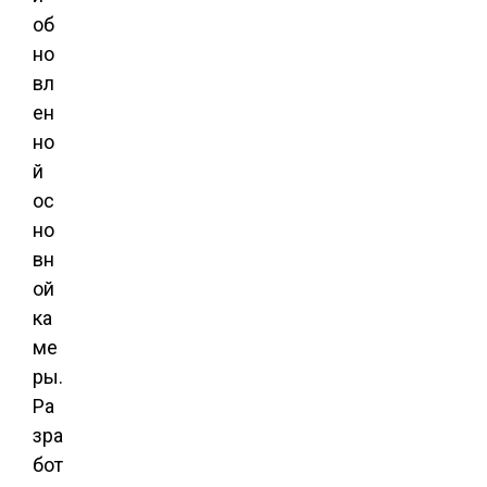
об
но
вл
ен
но
й
ос
но
вн
ой
ка
ме
ры.
Ра
зра
бот