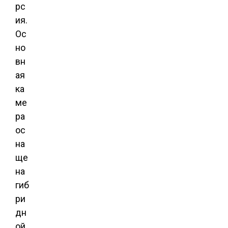
рс
ия.
Ос
но
вн
ая
ка
ме
ра
ос
на
ще
на
гиб
ри
дн
ой