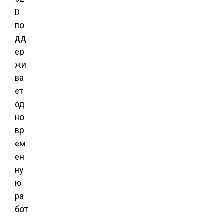
D
по
дд
ер
жи
ва
ет
од
но
вр
ем
ен
ну
ю
ра
бот