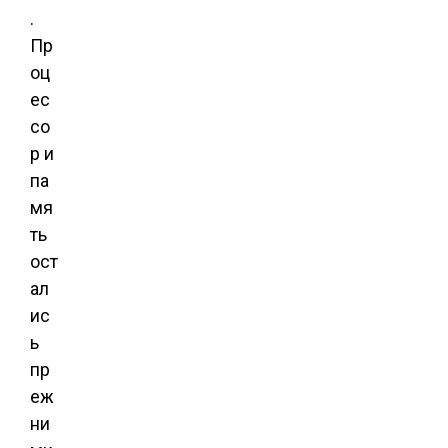
.
Пр
оц
ес
со
р и
па
мя
ть
ост
ал
ис
ь
пр
еж
ни