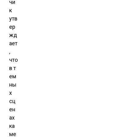
чи
к
утв
ер
жд
ает
,
что
в т
ем
ны
х
сц
ен
ах
ка
ме