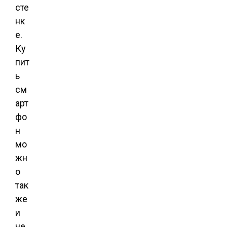
сте
нк
е.
Ку
пит
ь
см
арт
фо
н
мо
жн
о
так
же
и
че