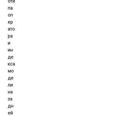
оти
па
оп
ер
ато
ра
и
ин
де
кса
мо
де
ли
на
за
дн
ей