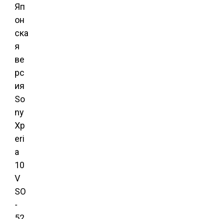
Яп
он
ска
я
ве
рс
ия
So
ny
Xp
eri
a
10
V
SO
-
52