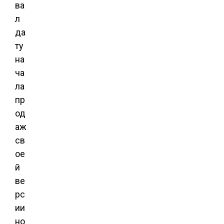
ва
л
да
ту
на
ча
ла
пр
од
аж
св
ое
й
ве
рс
ии
но