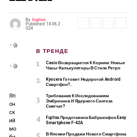
By
logines
Published
14.06.2
024
В ТРЕНДЕ
Casio Возвращается К Корням: Новые
Часы-Калькуляторы В Стиле Ретро
Kyocera Готовит Недорогой Android
Смартфон?..
Яп
Требования К Исследованиям
Эмбрионов И Ядерного Синтеза
он
Смягчат?
ск
Fujitsu Представила Бабушкофон Easy
ий
Smartphone F-42A
мо
В Японии Продажи Нового Смартфона
би