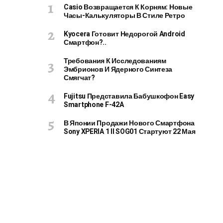
Casio Возвращается К Корням: Новые
Часы-Калькуляторы В Стиле Ретро
Kyocera Готовит Недорогой Android
Смартфон?..
Требования К Исследованиям
Эмбрионов И Ядерного Синтеза
Смягчат?
Fujitsu Представила Бабушкофон Easy
Smartphone F-42A
В Японии Продажи Нового Смартфона
Sony XPERIA 1 II SOG01 Стартуют 22 Мая