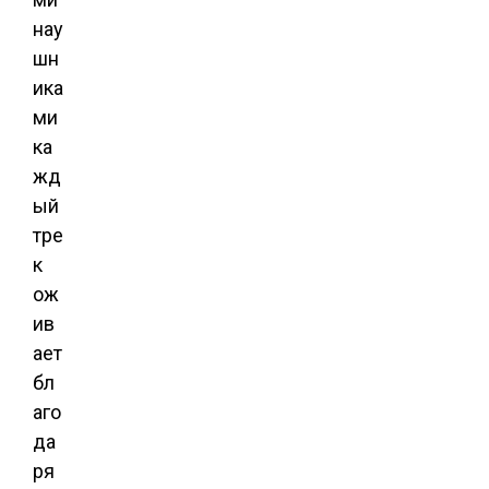
нау
шн
ика
ми
ка
жд
ый
тре
к
ож
ив
ает
бл
аго
да
ря