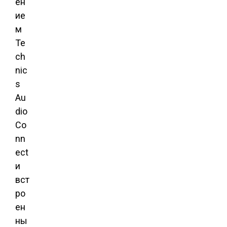
ен
ие
м
Te
ch
nic
s
Au
dio
Co
nn
ect
и
вст
ро
ен
ны