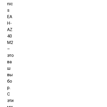
nic
s
EA
H-
AZ
40
M2
–
это
ва
ш
вы
бо
р.
С
эти
ми