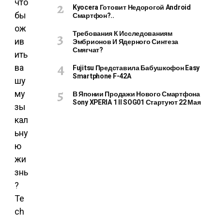
что
Kyocera Готовит Недорогой Android
бы
Смартфон?..
ож
Требования К Исследованиям
ив
Эмбрионов И Ядерного Синтеза
Смягчат?
ить
ва
Fujitsu Представила Бабушкофон Easy
Smartphone F-42A
шу
му
В Японии Продажи Нового Смартфона
Sony XPERIA 1 II SOG01 Стартуют 22 Мая
зы
кал
ьну
ю
жи
знь
?
Te
ch