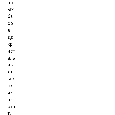
нн
ых
ба
со
в
до
кр
ист
аль
ны
х в
ыс
ок
их
ча
сто
т,