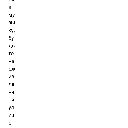
в
му
зы
ку,
бу
дь
то
на
ож
ив
ле
нн
ой
ул
иц
е