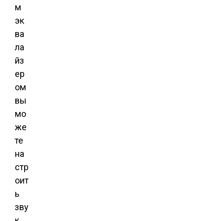
м
эк
ва
ла
йз
ер
ом
вы
мо
же
те
на
стр
оит
ь
зву
к