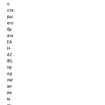
о
ста
рш
его
бр
ата
EA
H-
AZ
80,
пр
ед
лаг
ая
ва
м