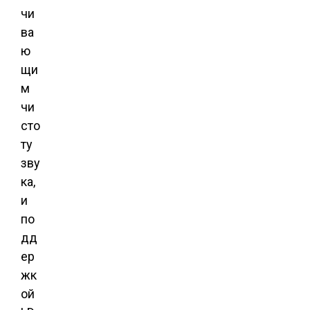
чи
ва
ю
щи
м
чи
сто
ту
зву
ка,
и
по
дд
ер
жк
ой