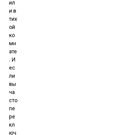
ил
и в
тих
ой
ко
мн
ате
. И
ес
ли
вы
ча
сто
пе
ре
кл
юч