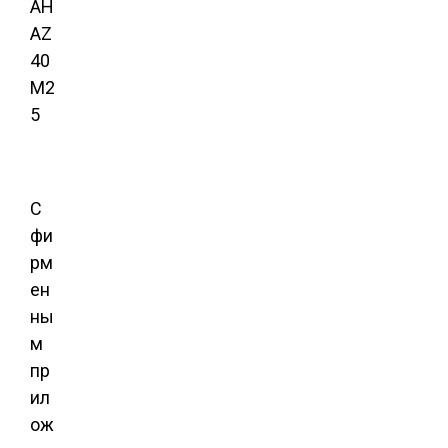
С
фи
рм
ен
ны
м
пр
ил
ож