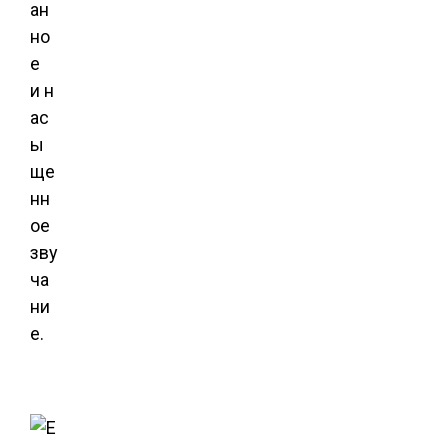
ан
но
е
и н
ас
ы
ще
нн
ое
зву
ча
ни
е.