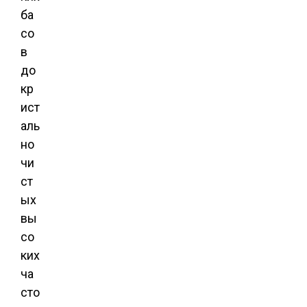
ба
со
в
до
кр
ист
аль
но
чи
ст
ых
вы
со
ких
ча
сто