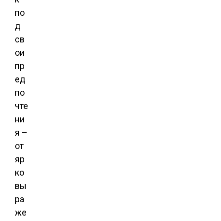
по
д
св
ои
пр
ед
по
чте
ни
я –
от
яр
ко
вы
ра
же