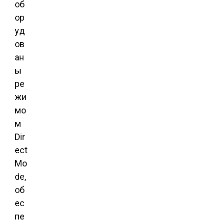
об
ор
уд
ов
ан
ы
ре
жи
мо
м
Dir
ect
Mo
de,
об
ес
пе