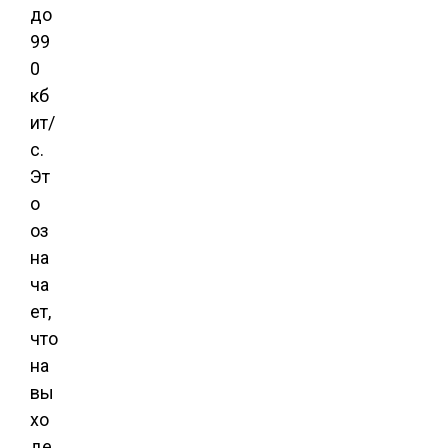
до
99
0
кб
ит/
с.
Эт
о
оз
на
ча
ет,
что
на
вы
хо
де