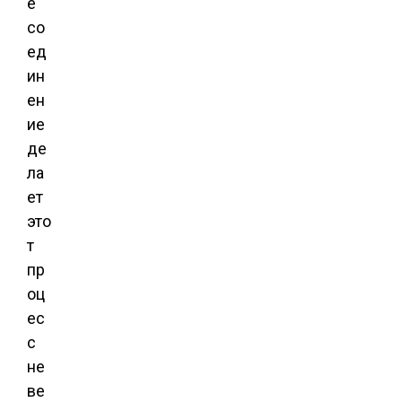
е
со
ед
ин
ен
ие
де
ла
ет
это
т
пр
оц
ес
с
не
ве