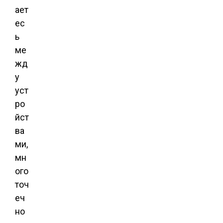
ает
ес
ь
ме
жд
у
уст
ро
йст
ва
ми,
мн
ого
точ
еч
но