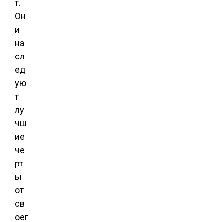
т.
Он
и
на
сл
ед
ую
т
лу
чш
ие
че
рт
ы
от
св
оег