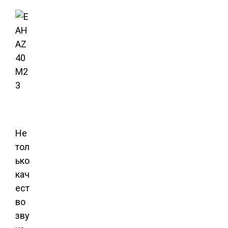
Не
тол
ько
кач
ест
во
зву