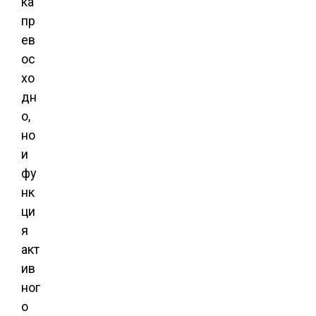
ка
пр
ев
ос
хо
дн
о,
но
и
фу
нк
ци
я
акт
ив
ног
о