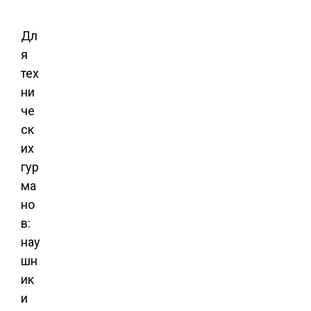
Дл
я
тех
ни
че
ск
их
гур
ма
но
в:
нау
шн
ик
и