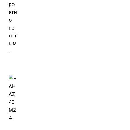
ро
ятн
о
пр
ост
ым
.