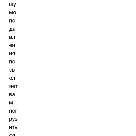
шу
мо
по
да
вл
ен
ия
по
зв
ол
яет
ва
м
пог
руз
ить
ся