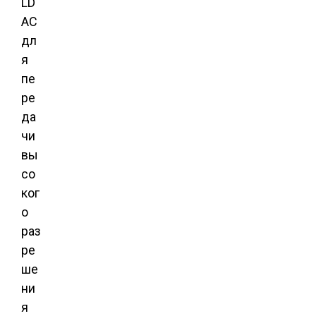
LD
AC
дл
я
пе
ре
да
чи
вы
со
ког
о
раз
ре
ше
ни
я