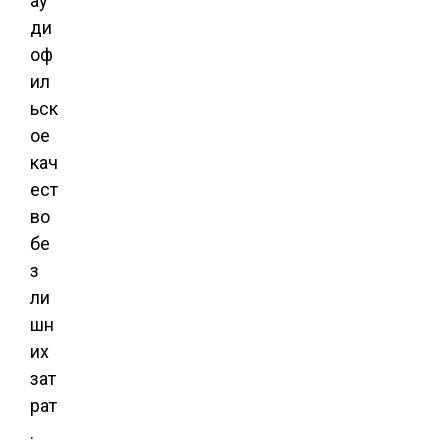
ау
ди
оф
ил
ьск
ое
кач
ест
во
бе
з
ли
шн
их
зат
рат
.