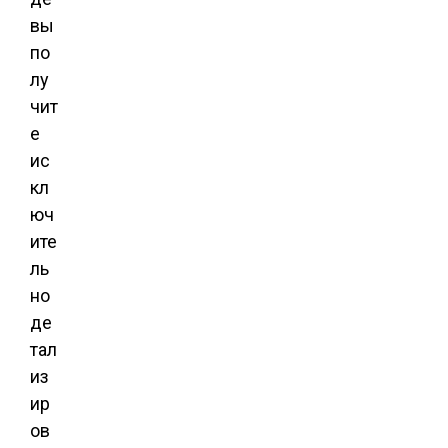
вы
по
лу
чит
е
ис
кл
юч
ите
ль
но
де
тал
из
ир
ов