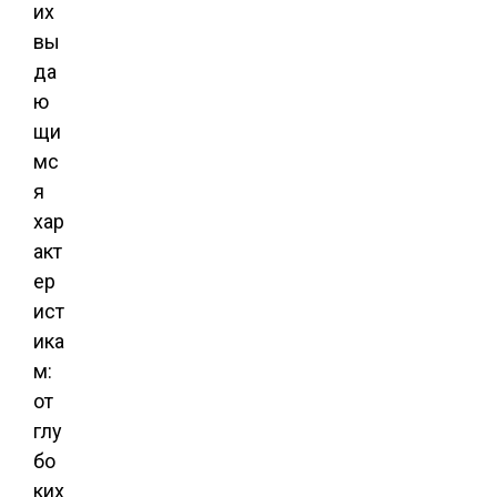
их
вы
да
ю
щи
мс
я
хар
акт
ер
ист
ика
м:
от
глу
бо
ких