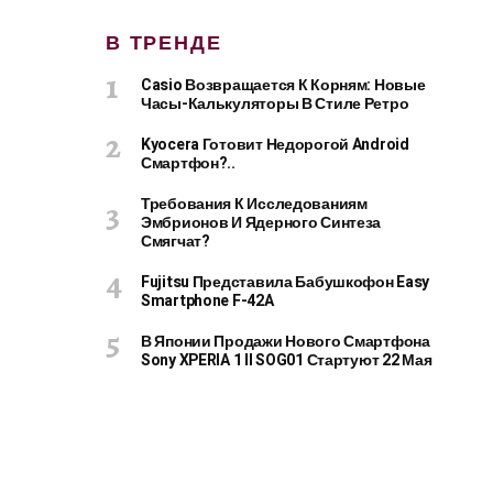
В ТРЕНДЕ
Casio Возвращается К Корням: Новые
Часы-Калькуляторы В Стиле Ретро
Kyocera Готовит Недорогой Android
Смартфон?..
Требования К Исследованиям
Эмбрионов И Ядерного Синтеза
Смягчат?
Fujitsu Представила Бабушкофон Easy
Smartphone F-42A
В Японии Продажи Нового Смартфона
Sony XPERIA 1 II SOG01 Стартуют 22 Мая