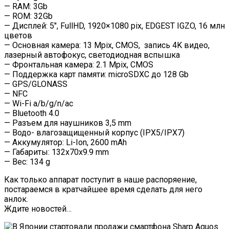
— RAM: 3Gb
— ROM: 32Gb
— Дисплей: 5″, FullHD, 1920×1080 pix, EDGEST IGZO, 16 млн
цветов
— Основная камера: 13 Mpix, CMOS, запись 4K видео,
лазерный автофокус, светодиодная вспышка
— Фронтальная камера: 2.1 Mpix, CMOS
— Поддержка карт памяти: microSDXC до 128 Gb
— GPS/GLONASS
— NFC
— Wi-Fi a/b/g/n/ac
— Bluetooth 4.0
— Разъем для наушников 3,5 mm
— Водо- влагозащищенный корпус (IPX5/IPX7)
— Аккумулятор: Li-Ion, 2600 mAh
— Габариты: 132
x70x9.9 mm
— Вес: 134 g
Как только аппарат поступит в наше распоряение,
постараемся в кратчайшее время сделать для него
анлок.
Ждите новостей…