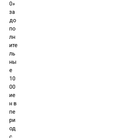
0»
за
до
по
лн
ите
ль
ны
е
10
00
ие
н в
пе
ри
од
с