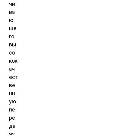
чи
ва
ю
ще
го
вы
со
кок
ач
ест
ве
нн
ую
пе
ре
да
чу