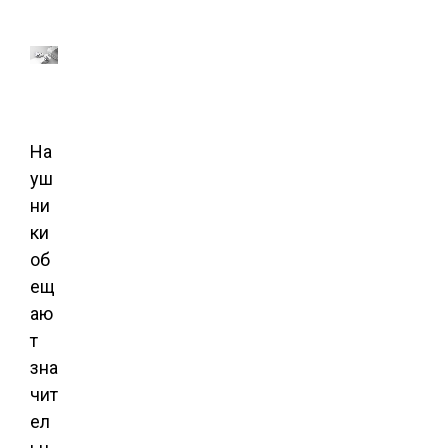
На
уш
ни
ки
об
ещ
аю
т
зна
чит
ел