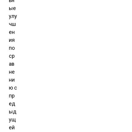
ьн
ые
улу
чш
ен
ия
по
ср
ав
не
ни
ю с
пр
ед
ыд
ущ
ей