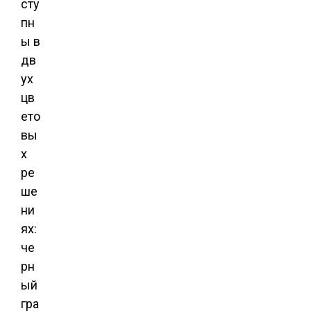
сту
пн
ы в
дв
ух
цв
ето
вы
х
ре
ше
ни
ях:
че
рн
ый
гра