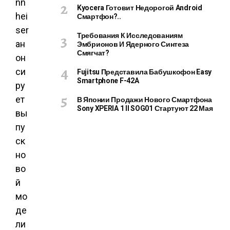
nn
Kyocera Готовит Недорогой Android
hei
Смартфон?..
ser
Требования К Исследованиям
ан
Эмбрионов И Ядерного Синтеза
Смягчат?
он
си
Fujitsu Представила Бабушкофон Easy
Smartphone F-42A
ру
ет
В Японии Продажи Нового Смартфона
Sony XPERIA 1 II SOG01 Стартуют 22 Мая
вы
пу
ск
но
во
й
мо
де
ли