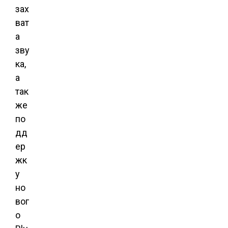
зах
ват
а
зву
ка,
а
так
же
по
дд
ер
жк
у
но
вог
о