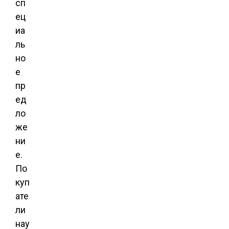
сп
ец
иа
ль
но
е
пр
ед
ло
же
ни
е.
По
куп
ате
ли
нау