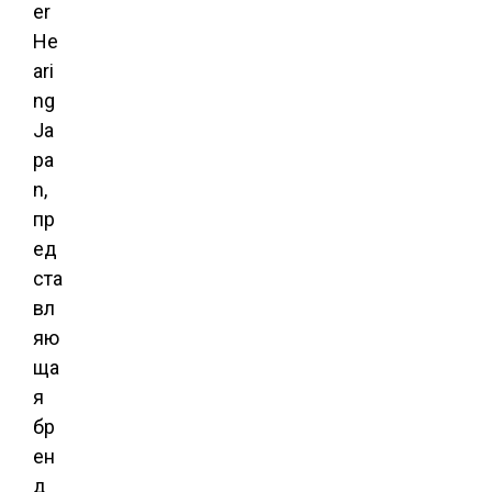
er
He
ari
ng
Ja
pa
n,
пр
ед
ста
вл
яю
ща
я
бр
ен
д