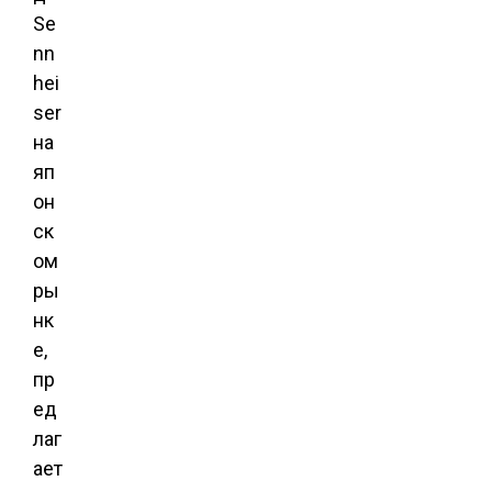
Se
nn
hei
ser
на
яп
он
ск
ом
ры
нк
е,
пр
ед
лаг
ает