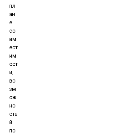
пл
ан
е
со
вм
ест
им
ост
и,
во
зм
ож
но
сте
й
по