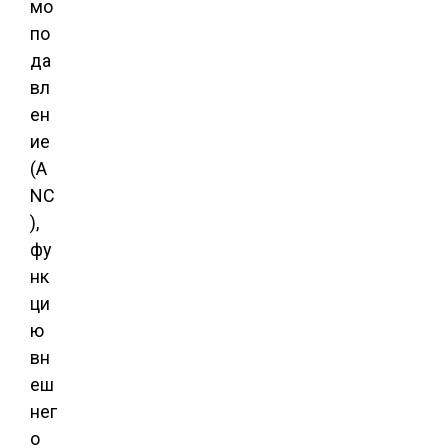
мо
по
да
вл
ен
ие
(A
NC
),
фу
нк
ци
ю
вн
еш
нег
о