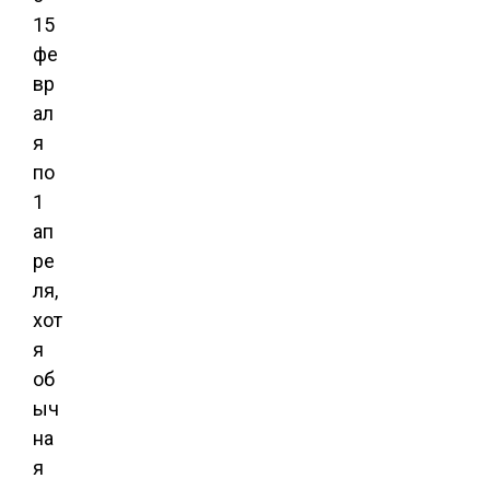
15
фе
вр
ал
я
по
1
ап
ре
ля,
хот
я
об
ыч
на
я