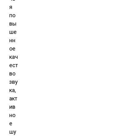
я
по
вы
ше
нн
ое
кач
ест
во
зву
ка,
акт
ив
но
е
шу