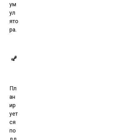
ум
ул
ято
ра.
Пл
ан
ир
ует
ся
по
дд