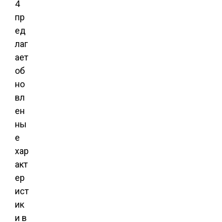
4
пр
ед
лаг
ает
об
но
вл
ен
ны
е
хар
акт
ер
ист
ик
и в