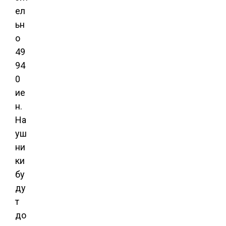
ел
ьн
о
49
94
0
ие
н.
На
уш
ни
ки
бу
ду
т
до