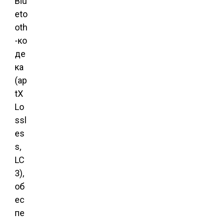
Blu
eto
oth
-ко
де
ка
(ap
tX
Lo
ssl
es
s,
LC
3),
об
ес
пе