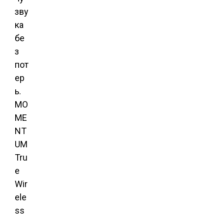
зву
ка
бе
з
пот
ер
ь.
MO
ME
NT
UM
Tru
e
Wir
ele
ss