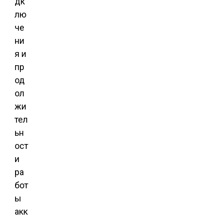
дк
лю
че
ни
я и
пр
од
ол
жи
тел
ьн
ост
и
ра
бот
ы
акк