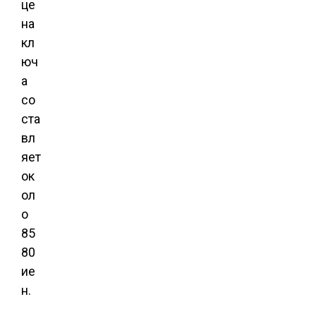
це
на
кл
юч
а
со
ста
вл
яет
ок
ол
о
85
80
ие
н.