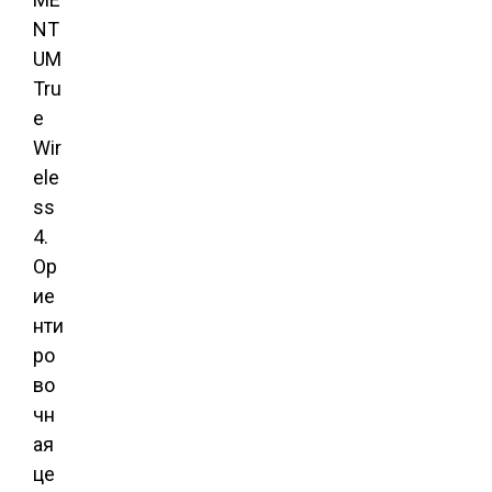
NT
UM
Tru
e
Wir
ele
ss
4.
Ор
ие
нти
ро
во
чн
ая
це