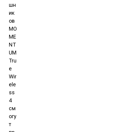
шн
ик
ов
MO
ME
NT
UM
Tru
e
Wir
ele
ss
4
см
огу
т