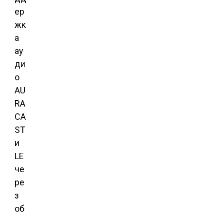
ер
жк
а
ау
ди
о
AU
RA
CA
ST
и
LE
че
ре
з
об