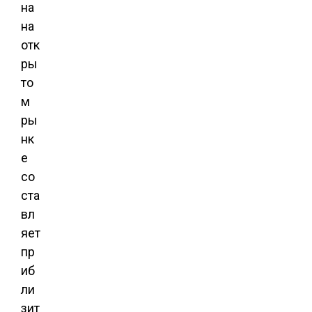
на
на
отк
ры
то
м
ры
нк
е
со
ста
вл
яет
пр
иб
ли
зит