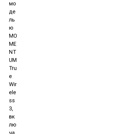
мо
де
ль
ю
MO
ME
NT
UM
Tru
e
Wir
ele
ss
3,
вк
лю
ча