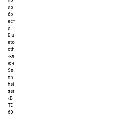
пр
ио
бр
ест
и
Blu
eto
oth
-кл
юч
Se
nn
hei
ser
«B
TD
60