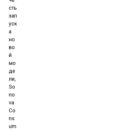
сть
зап
уск
а
но
во
й
мо
де
ли,
So
no
va
Co
ns
um