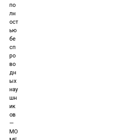
по
лн
ост
ью
бе
сп
ро
во
дн
ых
нау
шн
ик
ов
—
MO
ME