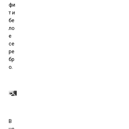
фи
т и
бе
ло
е
се
ре
бр
о.
В
че