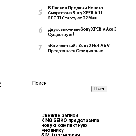
В Японии Продажи Нового
Смартфона Sony XPERIA 1 II
SOG01 Стартуют 22 Мая
Двухсимочный Sony XPERIA Ace 3
Существует!
«Компактный» Sony XPERIA 5 V
Представлен Официально
С
Поиск
Поиск
Свежие записи
KING SEIKO представила
новую компактную
механику
SIM-free версия