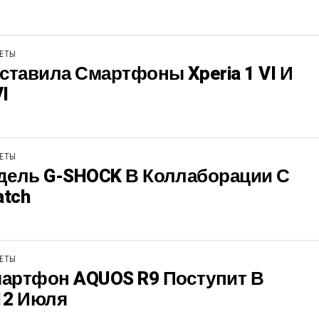
ЖЕТЫ
ставила Смартфоны Xperia 1 VI И
VI
ЖЕТЫ
дель G-SHOCK В Коллаборации С
atch
ЖЕТЫ
артфон AQUOS R9 Поступит В
12 Июля