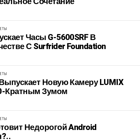
еальное Сочетание
ЖЕТЫ
ускает Часы G-5600SRF В
стве С Surfrider Foundation
ЖЕТЫ
 Выпускает Новую Камеру LUMIX
60-Кратным Зумом
ЖЕТЫ
отовит Недорогой Android
?..