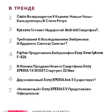
В ТРЕНДЕ
Casio Возвращается К Корням: Новые Часы-
Калькуляторы В Стиле Ретро
Kyocera Готовит Недорогой Android Смартфон?..
Требования К Исследованиям Эмбрионов
И Ядерного Синтеза Смягчат?
Fujitsu Представила Бабушкофон Easy Smartphone
F-42A
В Японии Продажи Нового Смартфона Sony
XPERIA 1 II SOG01 Стартуют 22 Мая
Двухсимочный Sony XPERIA Ace 3 Существует!
«Компактный» Sony XPERIA 5 V Представлен
Официально