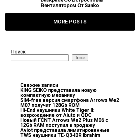
Backpack Со Встроенным
Вентилятором От Sanko
MORE POSTS
Поиск
Поиск
Свежие записи
KING SEIKO представила новую
компактную механику
SIM-free версия смартфона Arrows We2
M07 получит 128Gb ROM
Hi-End наушники White Tiger II:
возрождение от Aiuto и QDC
Новый FCNT Arrows We2 Plus M06 с
12Gb RAM поступил в продажу
Aviot представила лимитированные
TWS наушники TE-Q3-IBR Ibrahim